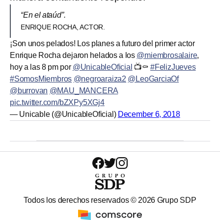
“En el ataúd”.
ENRIQUE ROCHA, ACTOR.
¡Son unos pelados! Los planes a futuro del primer actor
Enrique Rocha dejaron helados a los
@miembrosalaire
,
hoy a las 8 pm por
@UnicableOficial
📺⚰️
#FelizJueves
#SomosMiembros
@negroaraiza2
@LeoGarciaOf
@burrovan
@MAU_MANCERA
pic.twitter.com/bZXPy5XGj4
— Unicable (@UnicableOficial)
December 6, 2018
Todos los derechos reservados ©
2026
Grupo SDP