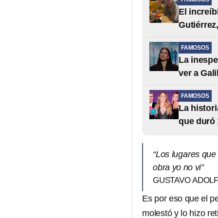
El increí
Gutiérrez,
FAMOSOS
La inespe
ver a Gali
FAMOSOS
La histor
que duró 
“Los lugares que 
obra yo no vi”
GUSTAVO ADOLF
Es por eso que el pe
molestó y lo hizo re