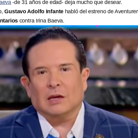
Baeva
-de 31 años de edad- deja mucho que desear.
o,
Gustavo Adolfo Infante
habló del estreno de Aventurer
ntarios
contra Irina Baeva.