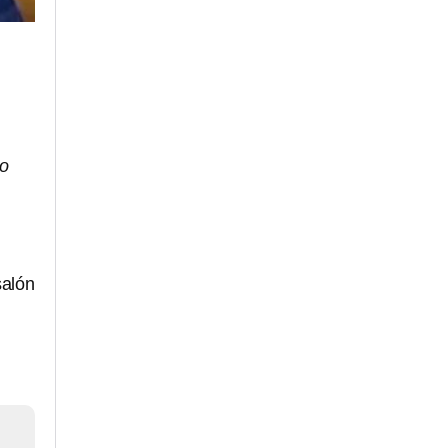
do
salón