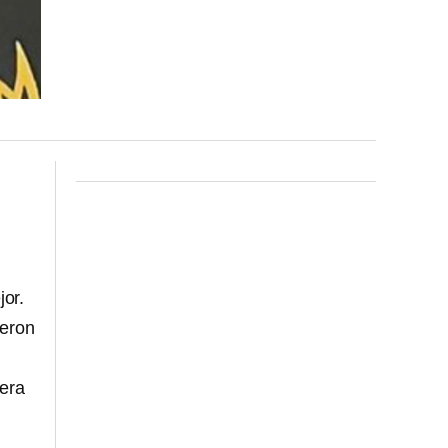
or.
ieron
mera