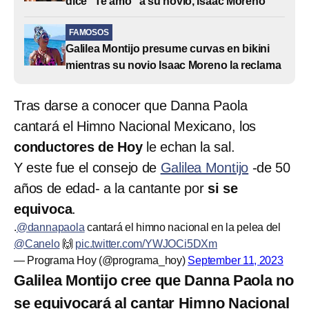
dice “Te amo” a su novio, Isaac Moreno
FAMOSOS
Galilea Montijo presume curvas en bikini
mientras su novio Isaac Moreno la reclama
Tras darse a conocer que Danna Paola
cantará el Himno Nacional Mexicano, los
conductores de Hoy
le echan la sal.
Y este fue el consejo de
Galilea Montijo
-de 50
años de edad- a la cantante por
si se
equivoca
.
.
@dannapaola
cantará el himno nacional en la pelea del
@Canelo
🙌
pic.twitter.com/YWJOCi5DXm
— Programa Hoy (@programa_hoy)
September 11, 2023
Galilea Montijo cree que Danna Paola no
se equivocará al cantar Himno Nacional