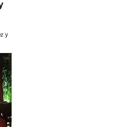
y
ez y