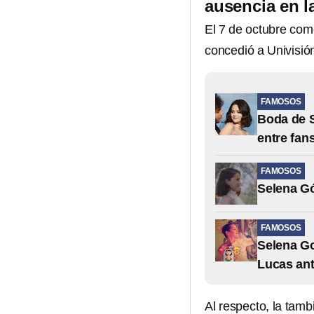
ausencia en l
El 7 de octubre com
concedió a Univisió
FAMOSOS
Boda de S
entre fan
FAMOSOS
Selena G
FAMOSOS
Selena Go
Lucas an
Al respecto, la tamb