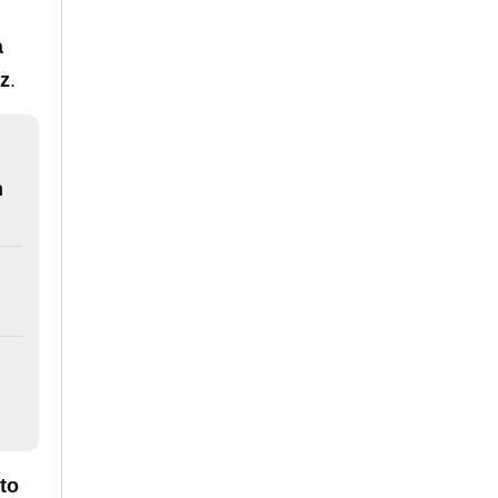
a
z
.
n
to