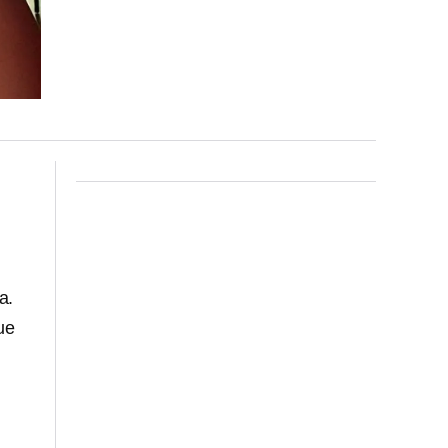
a.
ue