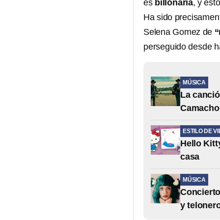
es
billonaria
, y est
Ha sido precisament
Selena Gomez de
“
perseguido desde h
MÚSICA
La canció
Camacho q
ESTILO DE V
Hello Kitt
casa
MÚSICA
Concierto
y teloner