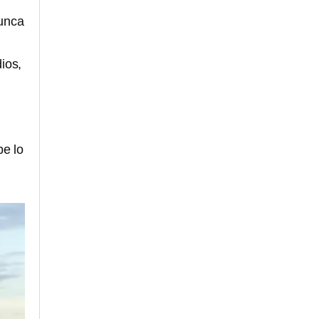
nunca
ios,
be lo