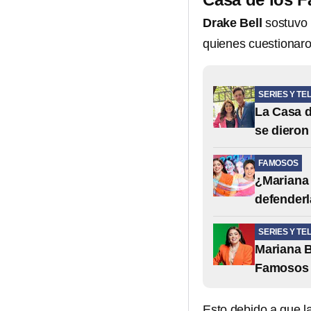
Drake Bell
sostuvo 
quienes cuestionar
SERIES Y TE
La Casa d
se dieron
FAMOSOS
¿Mariana 
defenderl
SERIES Y TE
Mariana B
Famosos 
Esto debido a que la