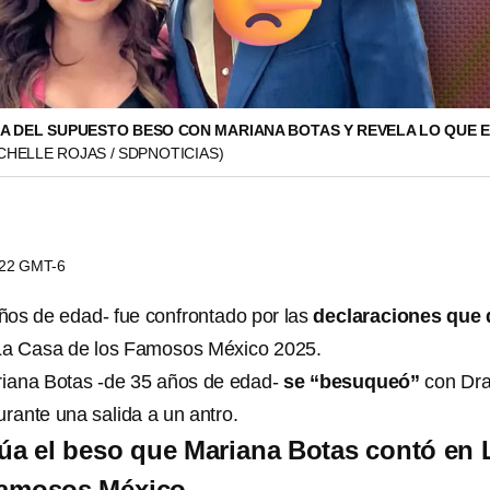
A DEL SUPUESTO BESO CON MARIANA BOTAS Y REVELA LO QUE E
CHELLE ROJAS / SDPNOTICIAS)
1:22 GMT-6
ños de edad- fue confrontado por las
declaraciones que 
a Casa de los Famosos México 2025.
iana Botas -de 35 años de edad-
se “besuqueó”
con Dr
urante una salida a un antro.
túa el beso que Mariana Botas contó en 
Famosos México