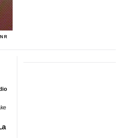
N R
dio
ake
La