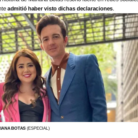
nte
admitió haber visto dichas declaraciones
.
RIANA BOTAS
(ESPECIAL)