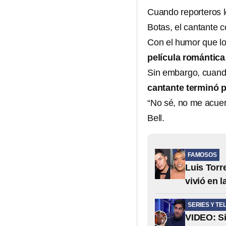
Cuando reporteros l
Botas, el cantante 
Con el humor que lo
película romántica
Sin embargo, cuando
cantante terminó 
“No sé, no me acuer
Bell.
FAMOSOS
Luis Torr
vivió en 
SERIES Y TE
VIDEO: Si