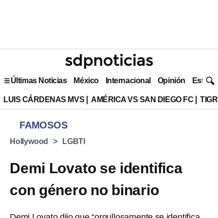
Últimas Noticias
México
Internacional
Opinión
Estilo 
LUIS CÁRDENAS MVS
AMÉRICA VS SAN DIEGO FC
TIG
FAMOSOS
Hollywood
LGBTI
Demi Lovato se identifica
con género no binario
Demi Lovato dijo que “orgullosamente se identifica