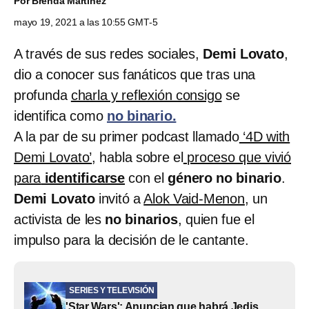
Por
Brenda Martínez
mayo 19, 2021 a las 10:55 GMT-5
A través de sus redes sociales,
Demi Lovato
,
dio a conocer sus fanáticos que tras una
profunda
charla y reflexión consigo
se
identifica como
no binario.
A la par de su primer podcast llamado
‘4D with
Demi Lovato’
, habla sobre el
proceso que vivió
para
identificarse
con el
género
no binario
.
Demi Lovato
invitó a
Alok Vaid-Menon
, un
activista de les
no binarios
, quien fue el
impulso para la decisión de le cantante.
SERIES Y TELEVISIÓN
'Star Wars': Anuncian que habrá Jedis