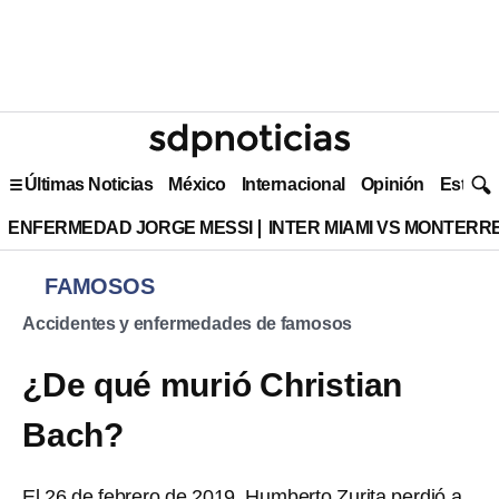
Últimas Noticias
México
Internacional
Opinión
Estilo 
ENFERMEDAD JORGE MESSI
INTER MIAMI VS MONTERR
FAMOSOS
Accidentes y enfermedades de famosos
¿De qué murió Christian
Bach?
El 26 de febrero de 2019, Humberto Zurita perdió a