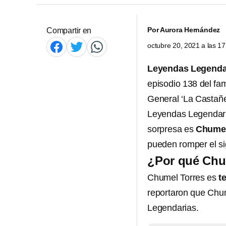
Por
Aurora Hernández
Compartir en
octubre 20, 2021 a las 1
Leyendas Legenda
episodio 138 del f
General ‘La Castañe
Leyendas Legendaria
sorpresa es
Chumel
pueden romper el si
¿Por qué Chum
Chumel Torres es
t
reportaron que Chum
Legendarias.