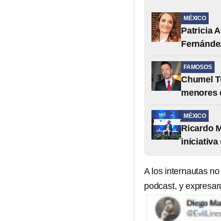
MÉXICO
Patricia 
Fernánde
FAMOSOS
Chumel To
menores d
MÉXICO
Ricardo M
iniciativ
A los internautas no
podcast, y expresar