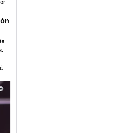
por
ión
és
s.
á