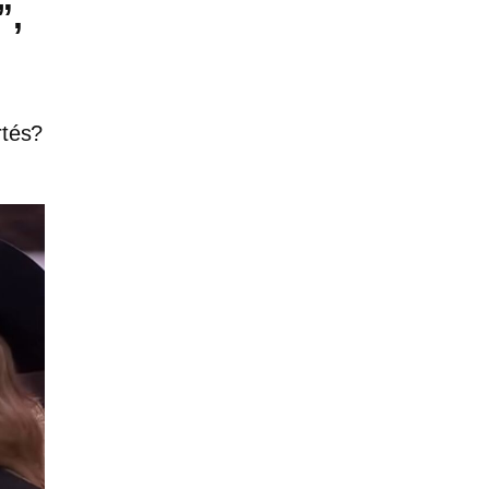
”,
rtés?