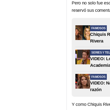
Pero no solo fue es
reservó sus coment
FAMOSOS
Chiquis R
Rivera
SERIES Y TE
VIDEO: Lo
Academi
FAMOSOS
VIDEO: Na
razón
Y como Chiquis Rive