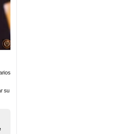
arios
r su
e