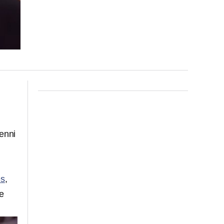
Jenni
es
,
e