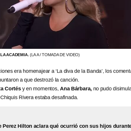
 LA ACADEMIA.
(LA A / TOMADA DE VIDEO)
iones era homenajear a ‘La diva de la Banda’, los coment
puntaron a que destrozó la canción.
ta Cortés
y en momentos,
Ana Bárbara,
no pudo disimula
e Chiquis Rivera estaba desafinada.
e Perez Hilton aclara qué ocurrió con sus hijos durant