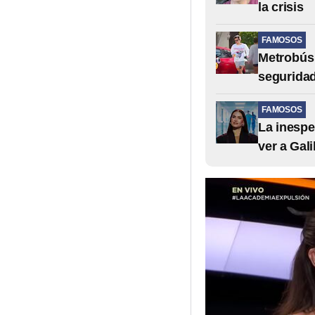
la crisis
FAMOSOS
Metrobús 
segurida
FAMOSOS
La inespe
ver a Gali