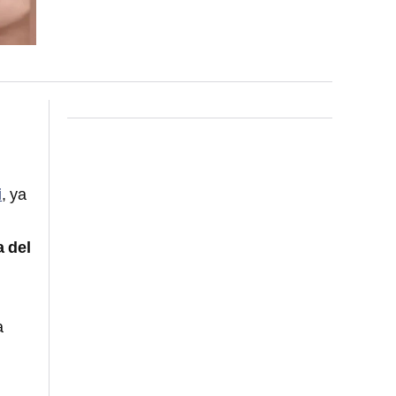
i
, ya
a del
a