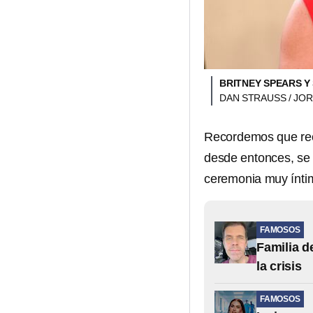
BRITNEY SPEARS Y 
DAN STRAUSS / JOR
Recordemos que reci
desde entonces, se
ceremonia muy ínti
FAMOSOS
Familia d
la crisis
FAMOSOS