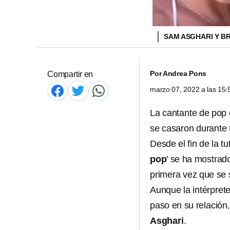
SAM ASGHARI Y B
Por
Andrea Pons
Compartir en
marzo 07, 2022 a las 15
La cantante de pop
se casaron durante 
Desde el fin de la tu
pop
’ se ha mostrad
primera vez que se 
Aunque la intérpret
paso en su relación
Asghari
.