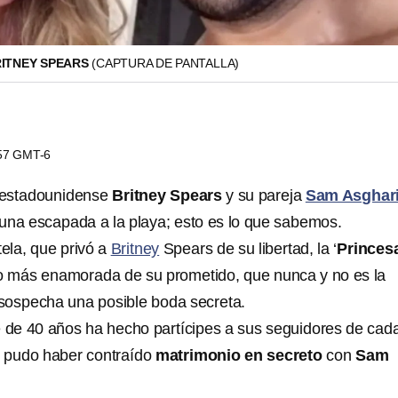
RITNEY SPEARS
(CAPTURA DE PANTALLA)
:57 GMT-6
 estadounidense
Britney Spears
y su pareja
Sam Asghar
una escapada a la playa; esto es lo que sabemos.
tela, que privó a
Britney
Spears de su libertad, la ‘
Princes
o más enamorada de su prometido, que nunca y no es la
sospecha una posible boda secreta.
e de 40 años ha hecho partícipes a sus seguidores de cad
, pudo haber contraído
matrimonio en secreto
con
Sam