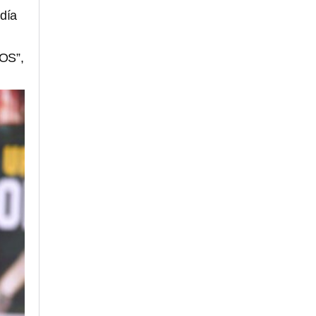
 día
OS”,