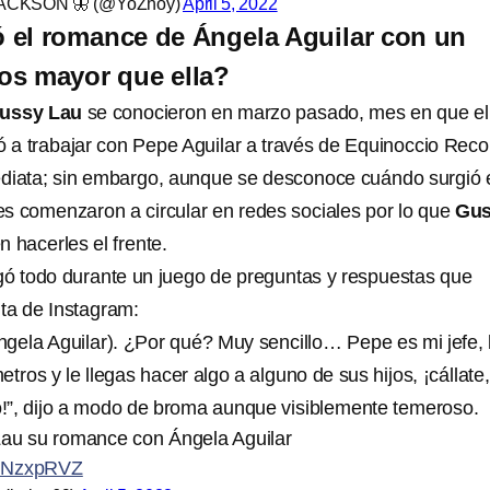
ACKSON 🦋 (@YoZhoy)
April 5, 2022
 el romance de Ángela Aguilar con un
os mayor que ella?
Gussy Lau
se conocieron en marzo pasado, mes en que el
a trabajar con Pepe Aguilar a través de Equinoccio Reco
diata; sin embargo, aunque se desconoce cuándo surgió 
s comenzaron a circular en redes sociales por lo que
Gu
n hacerles el frente.
gó todo durante un juego de preguntas y respuestas que
ta de Instagram:
ngela Aguilar). ¿Por qué? Muy sencillo… Pepe es mi jefe, 
tros y le llegas hacer algo a alguno de sus hijos, ¡cállate,
!”, dijo a modo de broma aunque visiblemente temeroso.
au su romance con Ángela Aguilar
VMNzxpRVZ