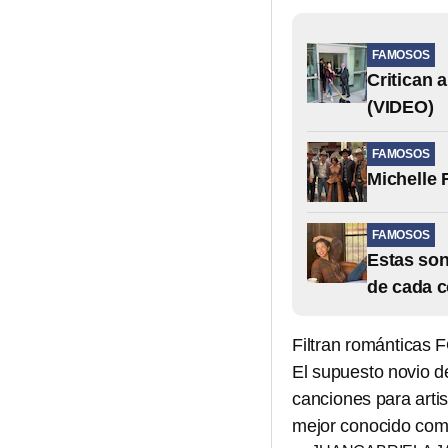
FAMOSOS
Critican a
(VIDEO)
FAMOSOS
Michelle 
FAMOSOS
Estas son
de cada c
Filtran románticas
El supuesto novio d
canciones para art
mejor conocido co