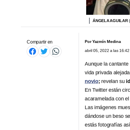
ÁNGELA AGUILAR
Por
Yazmín Medina
Compartir en
abril 05, 2022 a las 16:
Aunque la cantante
vida privada alejada
novio
;
revelan su
i
En Twitter están ci
acaramelada con el
Las imágenes mues
dándose un beso se
estás fotografías así