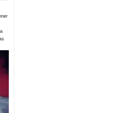
ener
 a
as