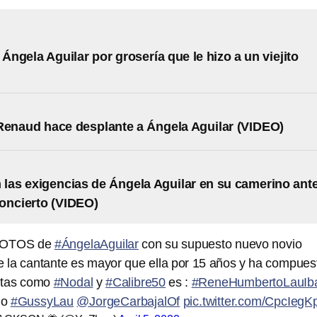
 Ángela Aguilar por grosería que le hizo a un viejito
Renaud hace desplante a Ángela Aguilar (VIDEO)
 las exigencias de Ángela Aguilar en su camerino ant
oncierto (VIDEO)
 FOTOS de
#ÁngelaAguilar
con su supuesto nuevo novio
e la cantante es mayor que ella por 15 años y ha compues
istas como
#Nodal
y
#Calibre50
es :
#ReneHumbertoLauIba
mo
#GussyLau
@JorgeCarbajalOf
pic.twitter.com/CpcIeg