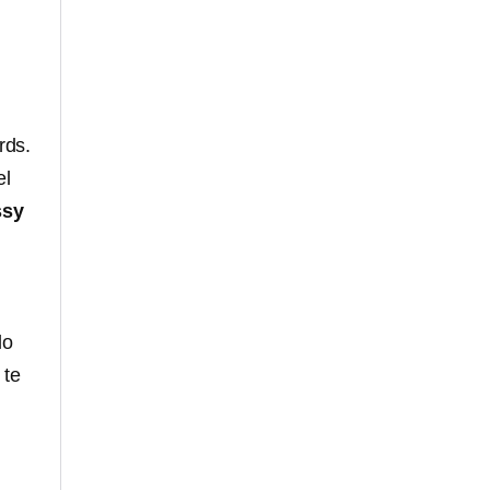
rds.
el
ssy
lo
 te