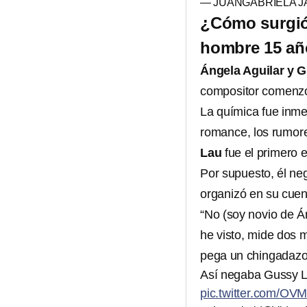
— JUANGABRIELA J
¿Cómo surgió
hombre 15 añ
Ángela Aguilar y 
compositor comenzó 
La química fue inme
romance, los rumore
Lau
fue el primero e
Por supuesto, él ne
organizó en su cuen
“No (soy novio de Á
he visto, mide dos me
pega un chingadazo
Así negaba Gussy L
pic.twitter.com/O