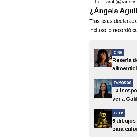
— Lo + viral (@Videos
¿Ángela Aguil
Tras esas declarac
incluso lo recordó c
CINE
Reseña de
alimentic
FAMOSOS
La inespe
ver a Gali
GEEK
6 dibujos
para colo