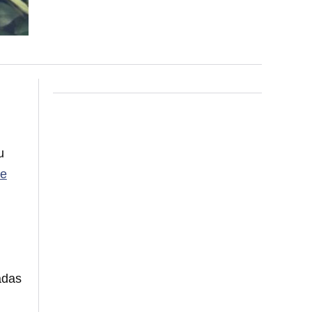
u
ne
adas