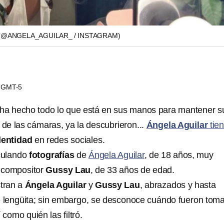
(@ANGELA_AGUILAR_ / INSTAGRAM)
42 GMT-5
 ha hecho todo lo que está en sus manos para mantener s
 de las cámaras, ya la descubrieron...
Ángela Aguilar
tie
dentidad
en redes sociales.
rculando
fotografías
de
Ángela Aguilar
, de 18 años, muy
 compositor
Gussy Lau
, de 33 años de edad.
tran a
Ángela Aguilar
y
Gussy Lau
, abrazados y hasta
 lengüita; sin embargo, se desconoce cuándo fueron tom
 como quién las filtró.