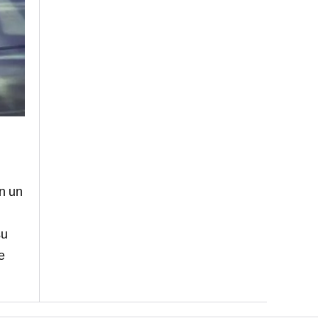
on un
su
e