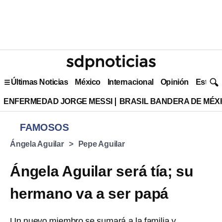
Últimas Noticias
México
Internacional
Opinión
Estilo 
ENFERMEDAD JORGE MESSI
BRASIL BANDERA DE MÉX
FAMOSOS
Ángela Aguilar
Pepe Aguilar
Ángela Aguilar será tía; su
hermano va a ser papá
Un nuevo miembro se sumará a la familia y