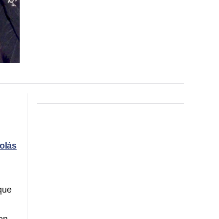
olás
que