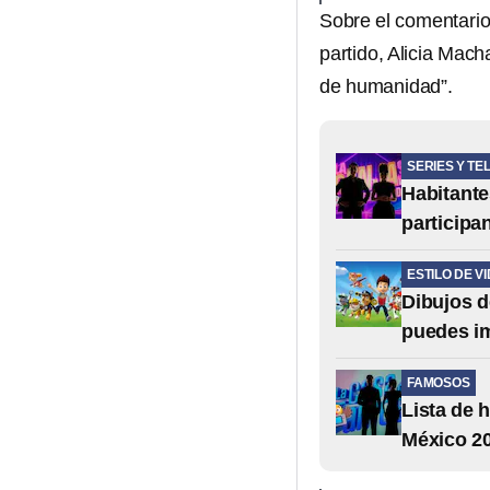
Sobre el comentari
partido, Alicia Mac
de humanidad”.
SERIES Y TE
Habitante
participa
ESTILO DE V
Dibujos d
puedes i
FAMOSOS
Lista de 
México 2