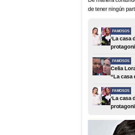
De manera contunden
de tener ningún par
FAMOSOS
‘La casa 
protagoni
FAMOSOS
Celia Lor
“La casa 
FAMOSOS
‘La casa 
protagoni