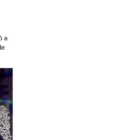
ó a
de