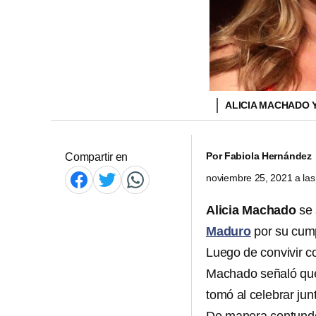
ALICIA MACHADO
Por
Fabiola Hernández
Compartir en
noviembre 25, 2021 a la
Alicia Machado
se
Maduro
por su cump
Luego de convivir c
Machado señaló que 
tomó al celebrar jun