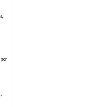
la
a
por
”