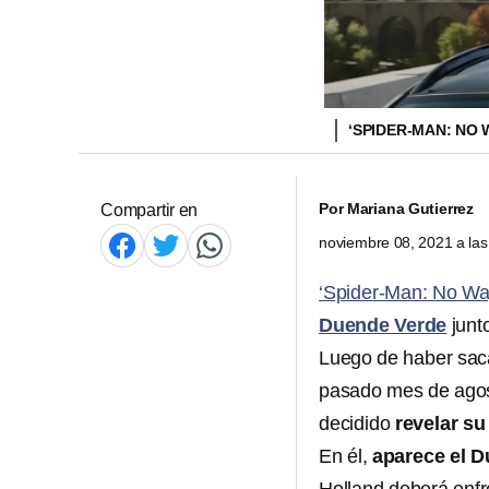
‘SPIDER-MAN: NO 
Por
Mariana Gutierrez
Compartir en
noviembre 08, 2021 a la
‘Spider-Man: No W
Duende Verde
junt
Luego de haber saca
pasado mes de agos
decidido
revelar su
En él,
aparece el 