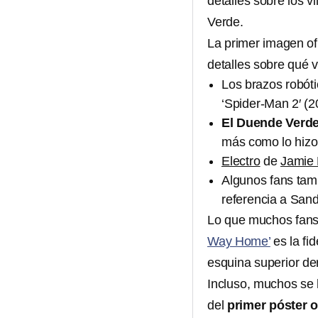
detalles sobre los v
Verde.
La primer imagen of
detalles sobre qué v
Los brazos robóti
‘Spider-Man 2′ (2
El Duende Verd
más como lo hizo 
Electro
de
Jamie
Algunos fans tamb
referencia a San
Lo que muchos fans 
Way Home’
es la fi
esquina superior de
Incluso, muchos se 
del
primer póster of