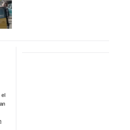
 el
han
m