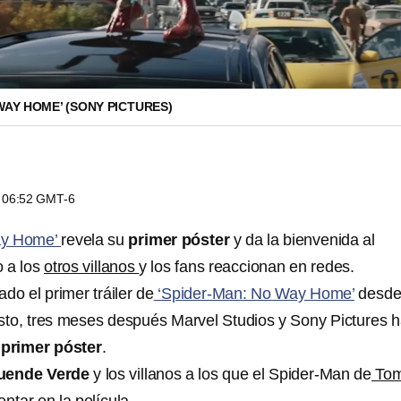
WAY HOME’ (SONY PICTURES)
s 06:52 GMT-6
ay Home’
revela su
primer póster
y da la bienvenida al
o a los
otros villanos
y los fans reaccionan en redes.
do el primer tráiler de
‘Spider-Man: No Way Home’
desde
to, tres meses después Marvel Studios y Sony Pictures 
 primer póster
.
Duende Verde
y los villanos a los que el Spider-Man de
To