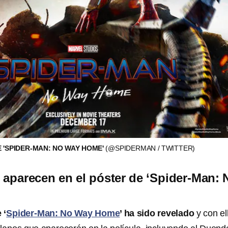
E 'SPIDER-MAN: NO WAY HOME'
(@SPIDERMAN / TWITTER)
 aparecen en el póster de ‘Spider-Man: 
 ‘
Spider-Man: No Way Home
’ ha sido revelado
y con el