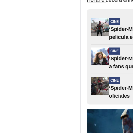
Holland
deberá enfre
CINE
‘Spider-M
película 
CINE
‘Spider-M
a fans q
CINE
‘Spider-
oficiales