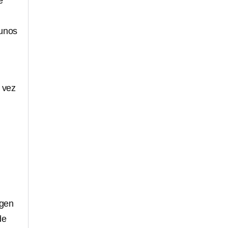
e
gunos
 vez
agen
de