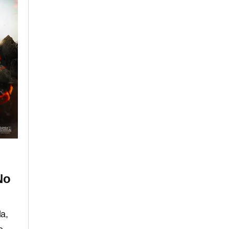
No
la,