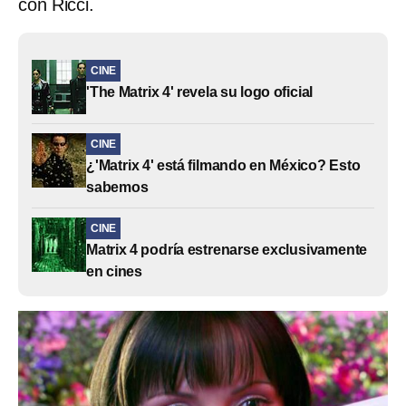
con Ricci.
CINE
'The Matrix 4' revela su logo oficial
CINE
¿'Matrix 4' está filmando en México? Esto
sabemos
CINE
Matrix 4 podría estrenarse exclusivamente
en cines