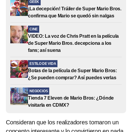
GEEK
¡La decepción! Tráiler de Super Mario Bros.
confirma que Mario se quedó sin nalgas
CINE
VIDEO: La voz de Chris Pratt en la película
de Super Mario Bros. decepciona a los
fans; así suena
ESTILO DE VIDA
Botas de la película de Super Mario Bros:
¿Se pueden comprar? Así puedes verlas
NEGOCIOS
Tienda 7 Eleven de Mario Bros: ¿Dónde
visitarla en CDMX?
Consideran que los realizadores tomaron un
concepto interesante y lo convirtieron en nada,