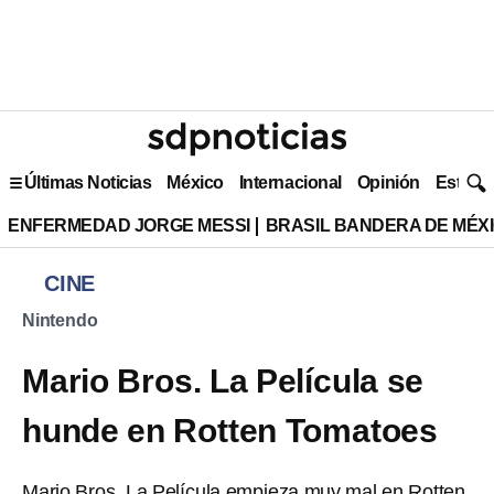
Últimas Noticias
México
Internacional
Opinión
Estilo 
ENFERMEDAD JORGE MESSI
BRASIL BANDERA DE MÉX
CINE
Nintendo
Mario Bros. La Película se
hunde en Rotten Tomatoes
Mario Bros. La Película empieza muy mal en Rotten