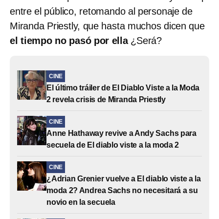
entre el público, retomando al personaje de
Miranda Priestly, que hasta muchos dicen que
el tiempo no pasó por ella
¿Será?
CINE
El último tráiler de El Diablo Viste a la Moda
2 revela crisis de Miranda Priestly
CINE
Anne Hathaway revive a Andy Sachs para
secuela de El diablo viste a la moda 2
CINE
¿Adrian Grenier vuelve a El diablo viste a la
moda 2? Andrea Sachs no necesitará a su
novio en la secuela