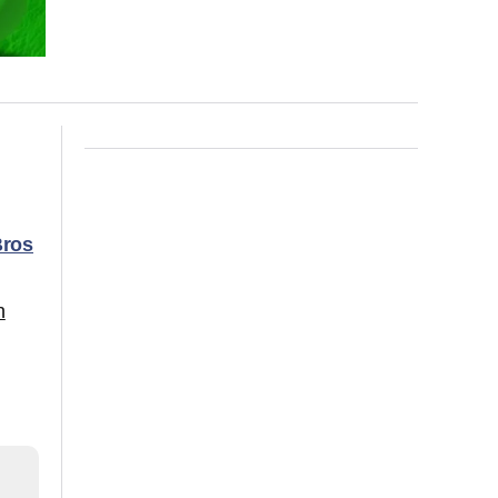
Bros
n