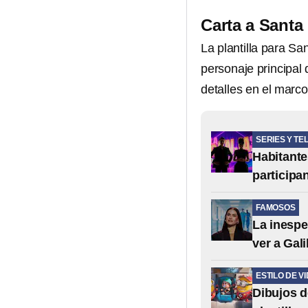
Carta a Santa
La plantilla para S
personaje principal
detalles en el marco
SERIES Y TE
Habitante
participa
FAMOSOS
La inespe
ver a Gali
ESTILO DE V
Dibujos d