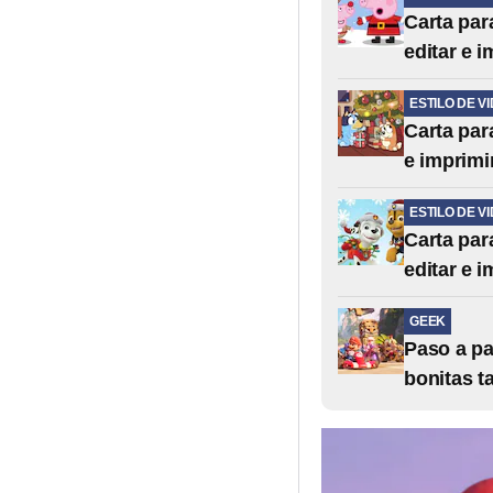
Carta par
editar e i
ESTILO DE V
Carta para
e imprimi
ESTILO DE V
Carta par
editar e i
GEEK
Paso a pa
bonitas t