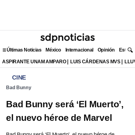
Últimas Noticias
México
Internacional
Opinión
Estilo 
ASPIRANTE UNAM AMPARO
LUIS CÁRDENAS MVS
LLU
CINE
Bad Bunny
Bad Bunny será ‘El Muerto’,
el nuevo héroe de Marvel
Bad Bunny será ‘El Muerto’, el nuevo héroe de