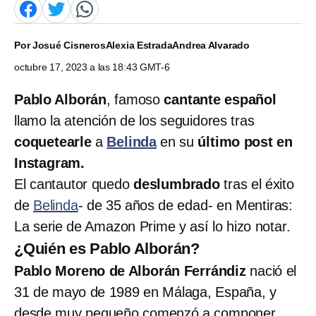
Por
Josué Cisneros
Alexia Estrada
Andrea Alvarado
octubre 17, 2023 a las 18:43 GMT-6
Pablo Alborán
, famoso
cantante español
llamo la atención de los seguidores tras
coquetearle
a
Belinda
en su
último post en
Instagram.
El cantautor quedo
deslumbrado
tras el éxito
de
Belinda
- de 35 años de edad- en Mentiras:
La serie de Amazon Prime y así lo hizo notar.
¿Quién es Pablo Alborán?
Pablo Moreno de Alborán Ferrándiz
nació el
31 de mayo de 1989 en Málaga, España, y
desde muy pequeño comenzó a componer