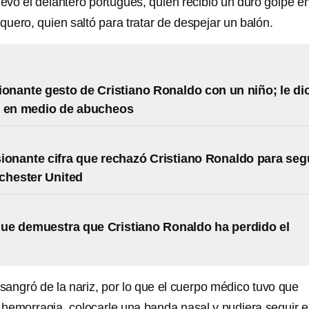
llevó el delantero portugués, quien recibió un duro golpe en
rquero, quien saltó para tratar de despejar un balón.
ionante gesto de Cristiano Ronaldo con un niño; le di
o en medio de abucheos
ionante cifra que rechazó Cristiano Ronaldo para seg
chester United
que demuestra que Cristiano Ronaldo ha perdido el
sangró de la nariz, por lo que el cuerpo médico tuvo que
a hemorragia
, colocarle una banda nasal y pudiera seguir e