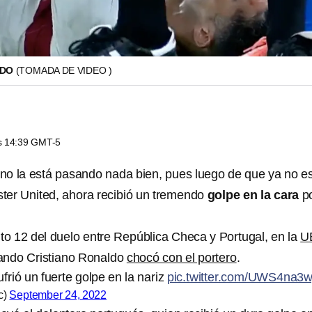
LDO
(TOMADA DE VIDEO )
as 14:39 GMT-5
no la está pasando nada bien, pues luego de que ya no e
ester United, ahora recibió un tremendo
golpe en la cara
p
uto 12 del duelo entre República Checa y Portugal, en la
U
ando Cristiano Ronaldo
chocó con el portero
.
frió un fuerte golpe en la nariz
pic.twitter.com/UWS4na3w
c)
September 24, 2022