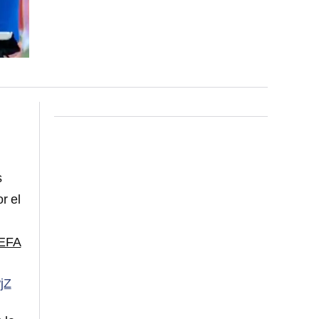
s
or el
EFA
jZ