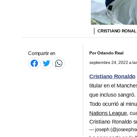
CRISTIANO RONA
Por
Orlando Real
Compartir en
septiembre 24, 2022 a l
Cristiano Ronaldo
titular en el Manch
que incluso sangró.
Todo ocurrió al min
Nations League
, cu
Cristiano Ronaldo su
— joseph (@joseephs