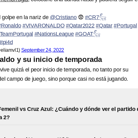
golpe en la nariz de
@Cristiano
😨
#CR7𓃵
#Ronaldo
#VIVARONALDO
#Qatar2022
#Qatar
#Portugal
TeamPortugal
#NationsLeague
#GOAT𓃵
Btpi4d
@eliamvl1)
September 24, 2022
aldo y su inicio de temporada
vive quizá el peor inicio de temporada, no tanto por su
del campo de juego, sino porque casi no está jugando.
emenil vs Cruz Azul: ¿Cuándo y dónde ver el partido 
a 2?