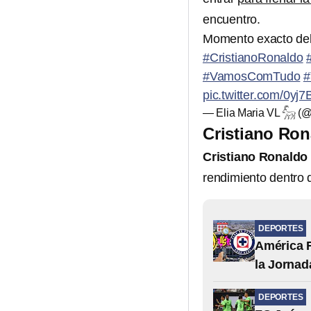
encuentro.
Momento exacto del 
#CristianoRonaldo
#VamosComTudo
#
pic.twitter.com/0yj7
— Elia Maria VL 𓃵 (
Cristiano Ron
Cristiano Ronaldo
rendimiento dentro 
DEPORTES
América F
la Jornad
DEPORTES