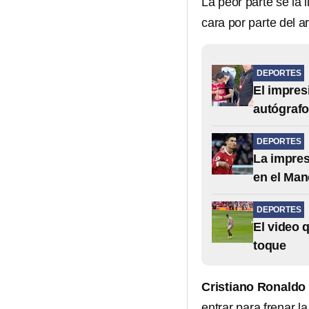
La peor parte se la 
cara por parte del a
DEPORTES
El impres
autógraf
DEPORTES
La impres
en el Man
DEPORTES
El video 
toque
Cristiano Ronaldo
entrar
para frenar l