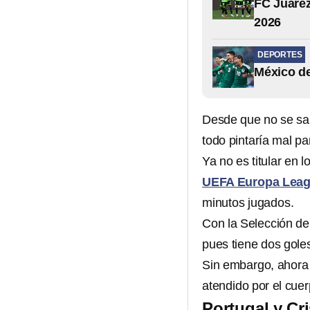
FC Juáre
2026
DEPORTES
México de
Desde que no se sab
todo pintaría mal pa
Ya no es titular en 
UEFA Europa Lea
minutos jugados.
Con la Selección de
pues tiene dos goles
Sin embargo, ahora 
atendido por el cue
Portugal y Cri