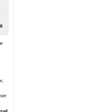
28
ue
r,
 ser
nal