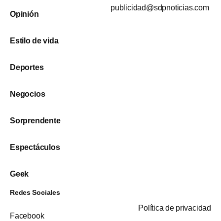
publicidad@sdpnoticias.com
Opinión
Estilo de vida
Deportes
Negocios
Sorprendente
Espectáculos
Geek
Redes Sociales
Política de privacidad
Facebook