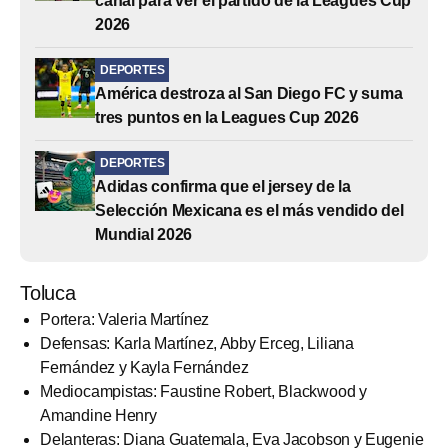
canal para ver el partido de la Leagues Cup
2026
DEPORTES
América destroza al San Diego FC y suma
tres puntos en la Leagues Cup 2026
DEPORTES
Adidas confirma que el jersey de la
Selección Mexicana es el más vendido del
Mundial 2026
Toluca
Portera: Valeria Martínez
Defensas: Karla Martínez, Abby Erceg, Liliana
Fernández y Kayla Fernández
Mediocampistas: Faustine Robert, Blackwood y
Amandine Henry
Delanteras: Diana Guatemala, Eva Jacobson y Eugenie