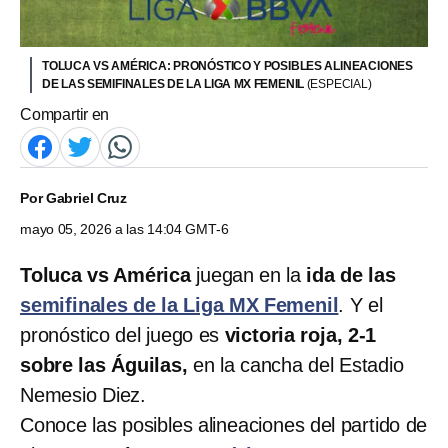
TOLUCA VS AMÉRICA: PRONÓSTICO Y POSIBLES ALINEACIONES
DE LAS SEMIFINALES DE LA LIGA MX FEMENIL
(ESPECIAL)
Compartir en
Por
Gabriel Cruz
mayo 05, 2026 a las 14:04 GMT-6
Toluca vs América
juegan en la
ida de las
semifinales de la Liga MX Femenil
. Y el
pronóstico del juego es
victoria roja, 2-1
sobre las Águilas,
en la cancha del Estadio
Nemesio Diez.
Conoce las posibles alineaciones del partido de