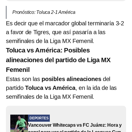
Pronóstico: Toluca 2-1 América
Es decir que el marcador global terminaría 3-2
a favor de Tigres, que así pasaría a las
semifinales de la Liga MX Femenil.
Toluca vs América: Posibles
alineaciones del partido de Liga MX
Femenil
Estas son las
posibles alineaciones
del
partido
Toluca vs América
, en la ida de las
semifinales de la Liga MX Femenil.
DEPORTES
Vancouver Whitecaps vs FC Juárez: Hora y