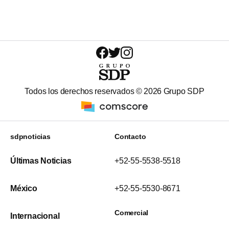
Todos los derechos reservados ©
2026
Grupo SDP
sdpnoticias
Contacto
Últimas Noticias
+52-55-5538-5518
México
+52-55-5530-8671
Comercial
Internacional