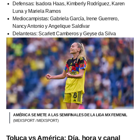
Defensas: Isadora Haas, Kimberly Rodríguez, Karen
Luna y Mariela Ramos
Mediocampistas: Gabriela García, Irene Guerrero,
Nancy Antonio y Angelique Saldívar
Delanteras: Scarlett Camberos y Geyse da Silva
AMÉRICA SE METE A LAS SEMIFINALES DE LA LIGA MX FEMENIL
(MEXSPORT / MEXSPORT)
Toluca vs América: Día, hora y canal