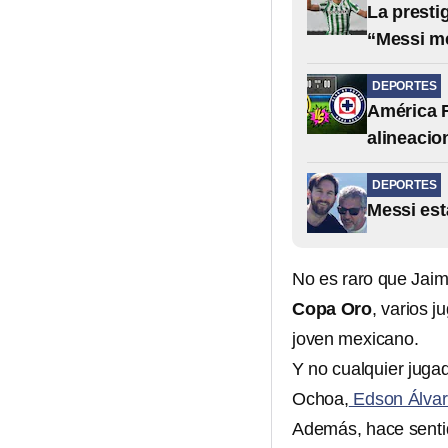
La presti
“Messi m
DEPORTES
América F
alineacio
DEPORTES
Messi est
No es raro que Jaim
Copa Oro
, varios 
joven mexicano.
Y no cualquier jugad
Ochoa,
Edson Álva
Además, hace senti