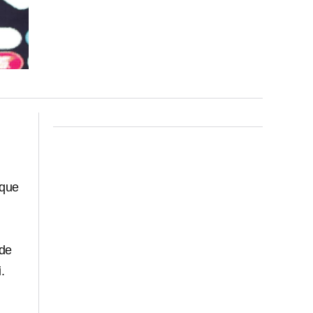
 que
 de
i
.