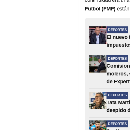
continuidad era una 
Futbol (FMF)
están
DEPORTES
El nuevo 
impuesto
DEPORTES
Comisiona
moleros, 
de Exper
DEPORTES
Tata Mart
despido 
DEPORTES