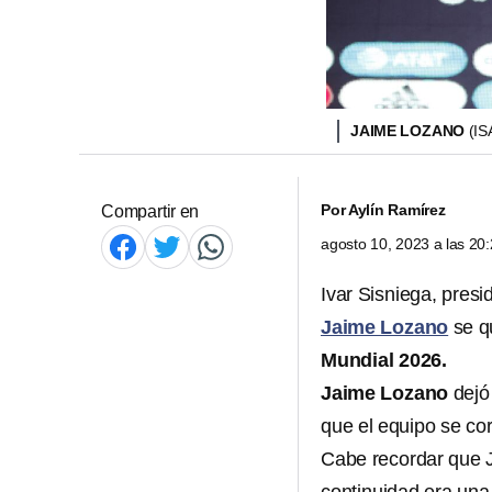
JAIME LOZANO
(I
Por
Aylín Ramírez
Compartir en
agosto 10, 2023 a las 2
Ivar Sisniega, pres
Jaime Lozano
se q
Mundial 2026.
Jaime Lozano
dejó
que el equipo se co
Cabe recordar que 