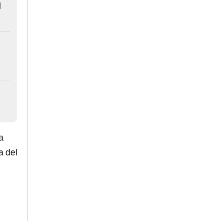
l
a
a del