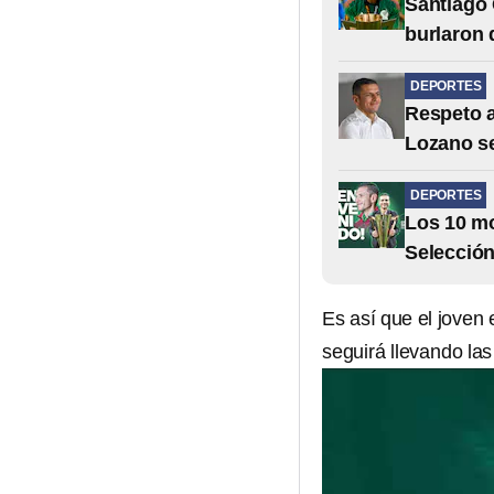
Santiago 
burlaron 
DEPORTES
Respeto a
Lozano se
DEPORTES
Los 10 mo
Selección
Es así que el joven
seguirá llevando las