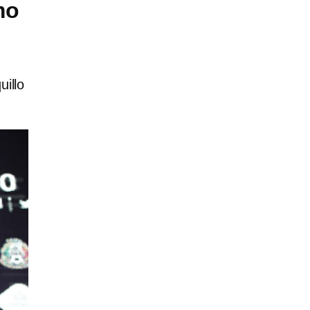
mo
illo