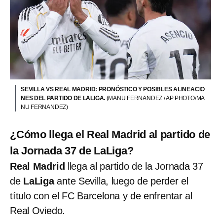
SEVILLA VS REAL MADRID: PRONÓSTICO Y POSIBLES ALINEACIO
NES DEL PARTIDO DE LALIGA.
(MANU FERNANDEZ / AP PHOTO/MA
NU FERNANDEZ)
¿Cómo llega el Real Madrid al partido de
la Jornada 37 de LaLiga?
Real Madrid
llega al partido de la Jornada 37
de
LaLiga
ante Sevilla, luego de perder el
título con el FC Barcelona y de enfrentar al
Real Oviedo.