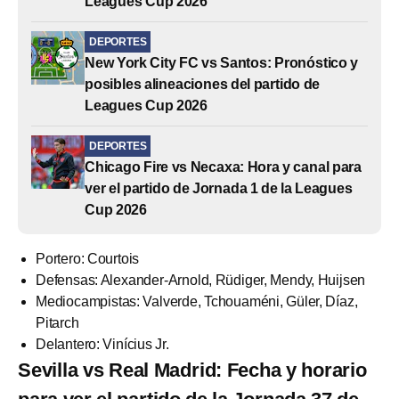
Leagues Cup 2026
DEPORTES
New York City FC vs Santos: Pronóstico y
posibles alineaciones del partido de
Leagues Cup 2026
DEPORTES
Chicago Fire vs Necaxa: Hora y canal para
ver el partido de Jornada 1 de la Leagues
Cup 2026
Portero: Courtois
Defensas: Alexander-Arnold, Rüdiger, Mendy, Huijsen
Mediocampistas: Valverde, Tchouaméni, Güler, Díaz,
Pitarch
Delantero: Vinícius Jr.
Sevilla vs Real Madrid: Fecha y horario