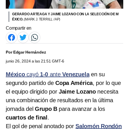
GERARDO ARTEAGA Y JAIME LOZANO CON LA SELECCIÓN DE M
ÉXICO.
(MARK J. TERRILL / AP)
Compartir en
Por
Edgar Hernández
junio 26, 2024 a las 21:51 GMT-6
México
cayó
1-0
ante
Venezuela
en su
segundo partido de
Copa América
, por lo que
el equipo dirigido por
Jaime Lozano
necesita
una combinación de resultados en la última
jornada del
Grupo B
para avanzar a los
cuartos de final
.
El gol de penal anotado por
Salomón Rondón