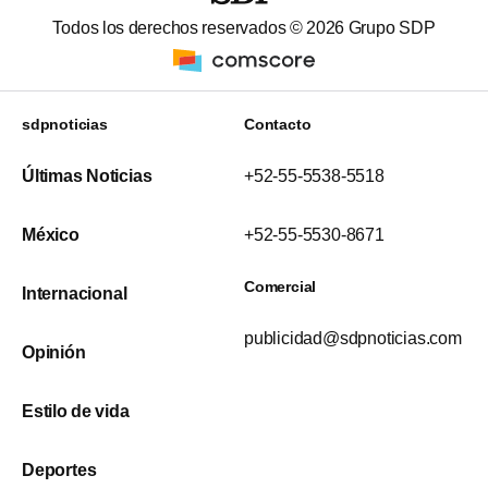
Todos los derechos reservados ©
2026
Grupo SDP
sdpnoticias
Contacto
Últimas Noticias
+52-55-5538-5518
México
+52-55-5530-8671
Comercial
Internacional
publicidad@sdpnoticias.com
Opinión
Estilo de vida
Deportes