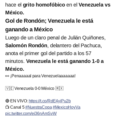
hace el
grito homofóbico
en el
Venezuela vs
México.
Gol de Rondón; Venezuela le está
ganando a México
Luego de un claro penal de Julián Quiñones,
Salomón Rondón
, delantero del Pachuca,
anota el primer gol del partido a los 57
minutos.
Venezuela le está ganando 1-0 a
México.
👀 ¡Penaaaaal para Venezuelaaaaaaa!
🇻🇪 Venezuela 0-0 México 🇲🇽
🔴 EN VIVO:
https://t.co/RdE4yiPu2b
📺 Canal 5
#NuestraCopa
#MexicoHoyVa
pic.twitter.com/ei36nAmSvW