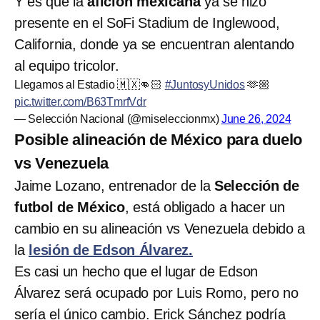
Y es que la
afición mexicana
ya se hizo
presente en el SoFi Stadium de Inglewood,
California, donde ya se encuentran alentando
al equipo tricolor.
Llegamos al Estadio 🇲🇽👊🏻
#JuntosyUnidos
🫶🏼
pic.twitter.com/B63TmrfVdr
— Selección Nacional (@miseleccionmx)
June 26, 2024
Posible alineación de México para duelo
vs Venezuela
Jaime Lozano, entrenador de la
Selección de
futbol de México
, está obligado a hacer un
cambio en su alineación vs Venezuela debido a
la
lesión de Edson Álvarez.
Es casi un hecho que el lugar de Edson
Álvarez será ocupado por Luis Romo, pero no
sería el único cambio. Erick Sánchez podría