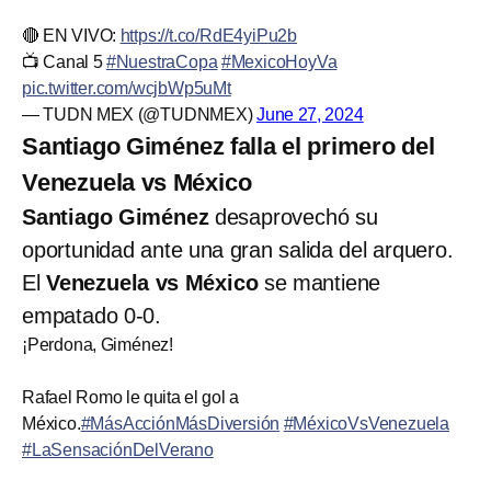
🔴 EN VIVO:
https://t.co/RdE4yiPu2b
📺 Canal 5
#NuestraCopa
#MexicoHoyVa
pic.twitter.com/wcjbWp5uMt
— TUDN MEX (@TUDNMEX)
June 27, 2024
Santiago Giménez falla el primero del
Venezuela vs México
Santiago Giménez
desaprovechó su
oportunidad ante una gran salida del arquero.
El
Venezuela vs México
se mantiene
empatado 0-0.
¡Perdona, Giménez!
Rafael Romo le quita el gol a
México.
#MásAcciónMásDiversión
#MéxicoVsVenezuela
#LaSensaciónDelVerano