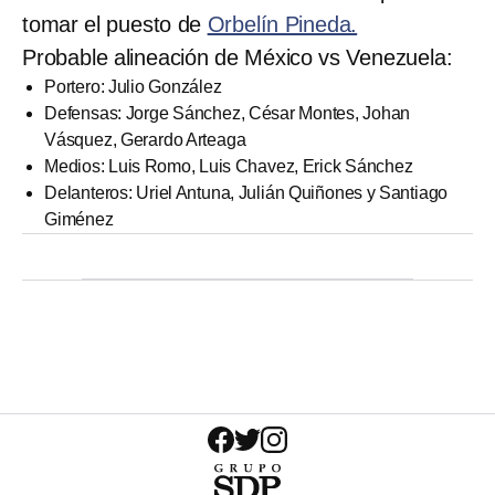
tomar el puesto de
Orbelín Pineda.
Probable alineación de México vs Venezuela:
Portero: Julio González
Defensas: Jorge Sánchez, César Montes, Johan
Vásquez, Gerardo Arteaga
Medios: Luis Romo, Luis Chavez, Erick Sánchez
Delanteros: Uriel Antuna, Julián Quiñones y Santiago
Giménez