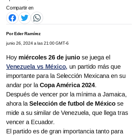
Compartir en
Por
Eder Ramírez
junio 26, 2024 a las 21:00 GMT-6
Hoy
miércoles 26 de junio
se juega el
Venezuela vs México,
un partido más que
importante para la Selección Mexicana en su
andar por la
Copa América 2024
.
Después de vencer por la mínima a Jamaica,
ahora la
Selección de futbol de México
se
mide a su similar de Venezuela, que llega tras
vencer a Ecuador.
El partido es de gran importancia tanto para