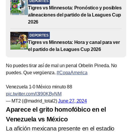
DEPORTES
Tigres vs Minnesota: Pronóstico y posibles
alineaciones del partido de la Leagues Cup
2026
DEPORTES
Tigres vs Minnesota: Hora y canal para ver
el partido de la Leagues Cup 2026
No puedes tirar así de mal un penal Orbelin Pineda. No
puedes. Que vergüenza.
#CopaAmerica
Venezuela 1-0 México minuto 88
pic.twitter.com/l3l90KByNM
— MT2 (@madrid_total2)
June 27, 2024
Aparece el grito homofóbico en el
Venezuela vs México
La afición mexicana presente en el estadio