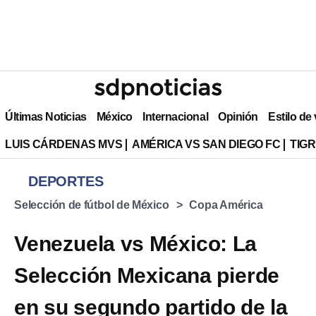
Últimas Noticias
México
Internacional
Opinión
Estilo de
LUIS CÁRDENAS MVS
AMÉRICA VS SAN DIEGO FC
TIG
DEPORTES
Selección de fútbol de México
Copa América
Venezuela vs México: La
Selección Mexicana pierde
en su segundo partido de la