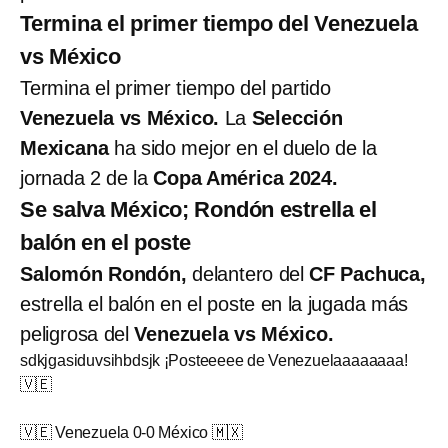
Termina el primer tiempo del Venezuela
vs México
Termina el primer tiempo del partido
Venezuela vs México.
La
Selección
Mexicana
ha sido mejor en el duelo de la
jornada 2 de la
Copa América 2024.
Se salva México; Rondón estrella el
balón en el poste
Salomón Rondón,
delantero del
CF Pachuca,
estrella el balón en el poste en la jugada más
peligrosa del
Venezuela vs México.
sdkjgasiduvsihbdsjk ¡Posteeeee de Venezuelaaaaaaaa!
🇻🇪
🇻🇪 Venezuela 0-0 México 🇲🇽