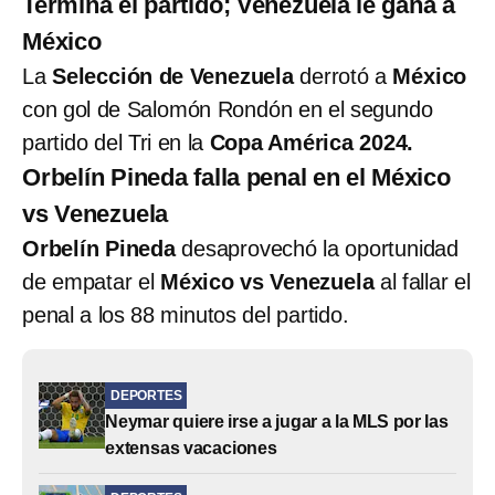
Termina el partido; Venezuela le gana a
México
La
Selección de Venezuela
derrotó a
México
con gol de Salomón Rondón en el segundo
partido del Tri en la
Copa América 2024.
Orbelín Pineda falla penal en el México
vs Venezuela
Orbelín Pineda
desaprovechó la oportunidad
de empatar el
México vs Venezuela
al fallar el
penal a los 88 minutos del partido.
DEPORTES
Neymar quiere irse a jugar a la MLS por las
extensas vacaciones