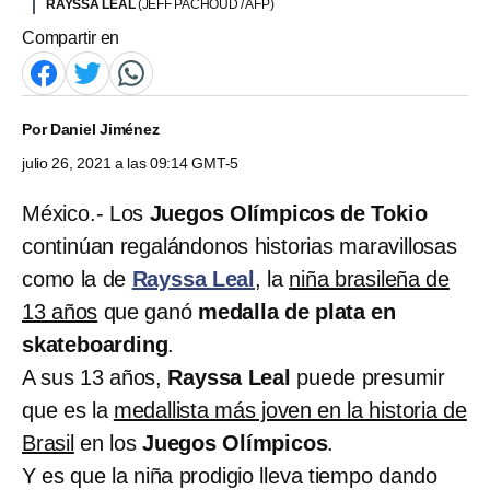
RAYSSA LEAL
(JEFF PACHOUD / AFP)
Compartir en
Por
Daniel Jiménez
julio 26, 2021 a las 09:14 GMT-5
México.- Los
Juegos Olímpicos de Tokio
continúan regalándonos historias maravillosas
como la de
Rayssa Leal
, la
niña brasileña de
13 años
que ganó
medalla de plata en
skateboarding
.
A sus 13 años,
Rayssa Leal
puede presumir
que es la
medallista más joven en la historia de
Brasil
en los
Juegos Olímpicos
.
Y es que la niña prodigio lleva tiempo dando