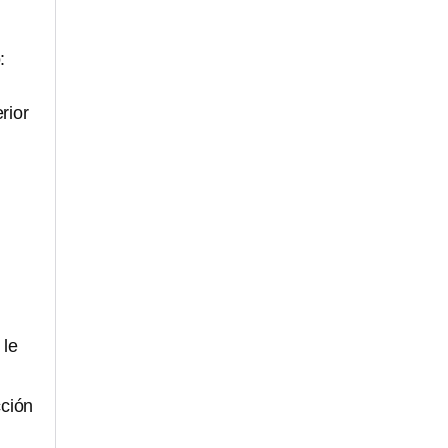
:
rior
 le
cción