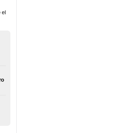
 el
ro