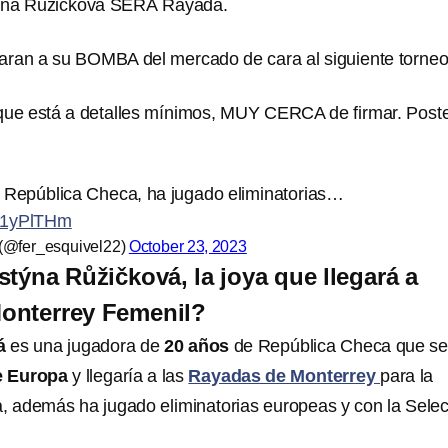
týna Růžičková SERÁ Rayada.
aran a su BOMBA del mercado de cara al siguiente torneo
que está a detalles mínimos, MUY CERCA de firmar. Poste
n República Checa, ha jugado eliminatorias…
CM1yPlTHm
(@fer_esquivel22)
October 23, 2023
stýna Růžičková, la joya que llegará a
onterrey Femenil?
á
es una jugadora de
20 años
de República Checa que se
e Europa
y llegaría a las
Rayadas de Monterrey
para la
, además ha jugado eliminatorias europeas y con la Sele