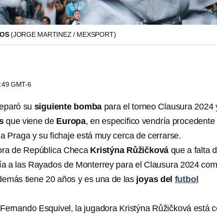
DOS
(JORGE MARTINEZ / MEXSPORT)
0:49 GMT-6
reparó su
siguiente bomba
para el torneo Clausura 2024 
s
que viene de
Europa
, en especifico vendría procedente
a Praga y su fichaje está muy cerca de cerrarse.
dora de República Checa
Kristýna Růžičková
que a falta 
garía a las Rayados de Monterrey para el Clausura 2024 co
emás tiene 20 años y es una de las
joyas del
futbol
Fernando Esquivel, la jugadora Kristýna Růžičková está c