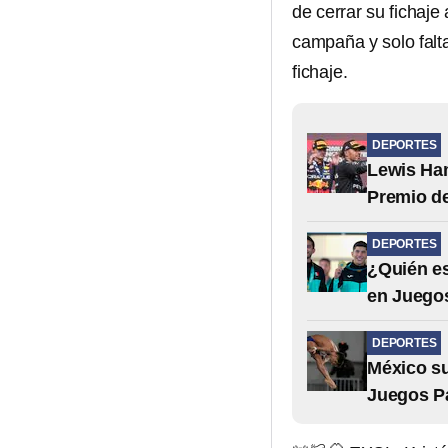
de cerrar su fichaj
campaña y solo falt
fichaje.
DEPORTES
Lewis Ham
Premio d
DEPORTES
¿Quién es
en Juego
DEPORTES
México su
Juegos P