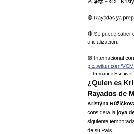
🚨💣🤠 EXCL. Kris
🟢 Rayadas ya prep
🔴 Se puede saber 
oficialización.
🟢 Internacional co
pic.twitter.com/V
— Fernando Esquivel 
¿Quien es Kri
Rayados de M
Kristýna Růžičkov
considera la
joya d
siguiente temporada
de su País.