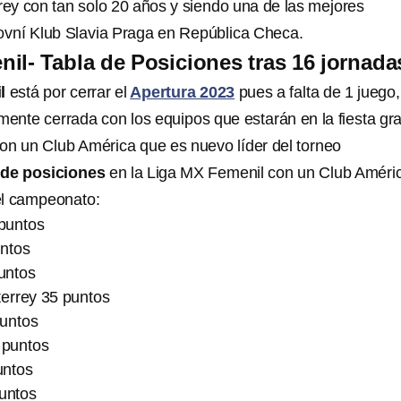
y con tan solo 20 años y siendo una de las mejores
ovní Klub Slavia Praga en República Checa.
il- Tabla de Posiciones tras 16 jornada
l
está por cerrar el
Apertura 2023
pues a falta de 1 juego,
camente cerrada con los equipos que estarán en la fiesta g
con un Club América que es nuevo líder del torneo
 de posiciones
en la Liga MX Femenil con un Club Améri
el campeonato:
puntos
untos
untos
errey 35 puntos
puntos
 puntos
untos
untos