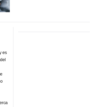
y es
 del
de
mo
erca