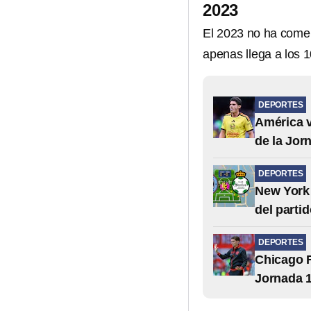
2023
El 2023 no ha come
apenas llega a los 
DEPORTES
América v
de la Jor
DEPORTES
New York 
del parti
DEPORTES
Chicago F
Jornada 1