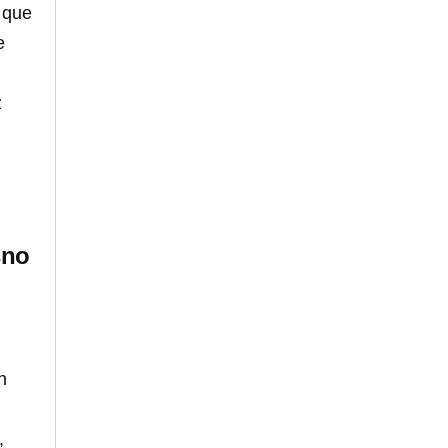
o que
e
z
sno
n
,