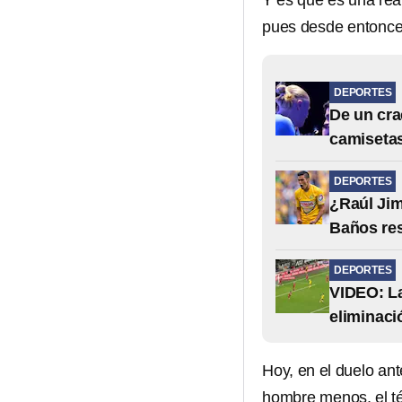
Y es que es una rea
pues desde entonces
DEPORTES
De un cra
camiseta
DEPORTES
¿Raúl Jim
Baños re
DEPORTES
VIDEO: La
eliminaci
Hoy, en el duelo ant
hombre menos, el t