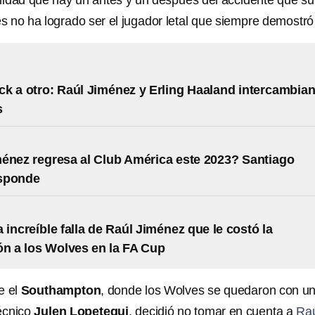
lidad que hay un antes y un después del accidente que suf
 no ha logrado ser el jugador letal que siempre demostró 
ck a otro: Raúl Jiménez y Erling Haaland intercambia
s
énez regresa al Club América este 2023? Santiago
sponde
 increíble falla de Raúl Jiménez que le costó la
ón a los Wolves en la FA Cup
e el
Southampton
, donde los Wolves se quedaron con u
écnico
Julen Lopetegui
, decidió no tomar en cuenta a
Ra