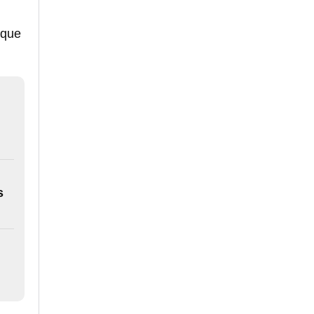
 que
s