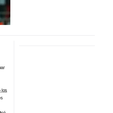
par
 los
os