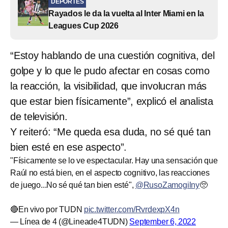
DEPORTES
Rayados le da la vuelta al Inter Miami en la
Leagues Cup 2026
“Estoy hablando de una cuestión cognitiva, del
golpe y lo que le pudo afectar en cosas como
la reacción, la visibilidad, que involucran más
que estar bien físicamente”, explicó el analista
de televisión.
Y reiteró: “Me queda esa duda, no sé qué tan
bien esté en ese aspecto”.
"Físicamente se lo ve espectacular. Hay una sensación que
Raúl no está bien, en el aspecto cognitivo, las reacciones
de juego...No sé qué tan bien esté",
@RusoZamogilny
🥺
🔴En vivo por TUDN
pic.twitter.com/RvrdexpX4n
— Línea de 4 (@Lineade4TUDN)
September 6, 2022