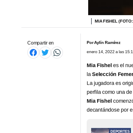
MIA FISHEL (FOTO
Por
Aylín Ramírez
Compartir en
enero 14, 2022 a las 15
Mia Fishel
es el nu
la
Selección Femen
La jugadora es orig
perfila como una de
Mia Fishel
comenzó 
decantándose por est
DEPORTES