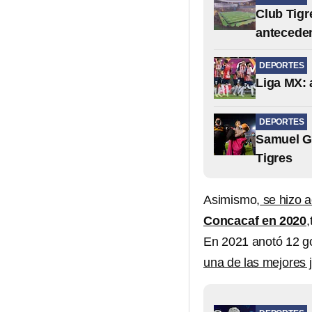
Club Tigr
anteceden
DEPORTES
Liga MX: 
DEPORTES
Samuel Ga
Tigres
Asimismo,
se hizo a
Concacaf en 2020
,
En 2021 anotó 12 go
una de las mejores 