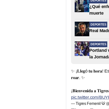
DEPORTES
¿Qué enfe
muerte
DEPORTES
Real Madr
DEPORTES
Portland 
la Jornad
✨ ¡𝐋𝐥𝐞𝐠ó 𝐭𝐮 𝐡𝐨𝐫𝐚
𝐫𝐨𝐚𝐫. ✨
¡𝐁𝐢𝐞𝐧𝐯𝐞𝐧𝐢𝐝𝐚 𝐚 𝐓𝐢𝐠𝐫𝐞
pic.twitter.com/BU
— Tigres Femenil 🐯 