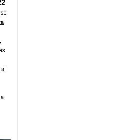
22
,
se
ra
,
as
 al
na