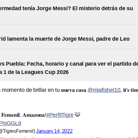
rmedad tenía Jorge Messi? El misterio detrás de su
id lamenta la muerte de Jorge Messi, padre de Leo
vs Puebla: Fecha, horario y canal para ver el partido d
a 1 de la Leagues Cup 2026
! Es momento de brillar en tu 𝐧𝐮𝐞𝐯𝐚 𝐜𝐚𝐬𝐚
@miafishel10
, 𝐢𝐭'𝐬 𝐭𝐢
𝐬 𝐅𝐞𝐦𝐞𝐧𝐢𝐥, 𝐀𝐦𝐚𝐳𝐨𝐧𝐚!
#PerfilTigre
🐯
YPhjGGL9
(@TigresFemenil)
January 14, 2022