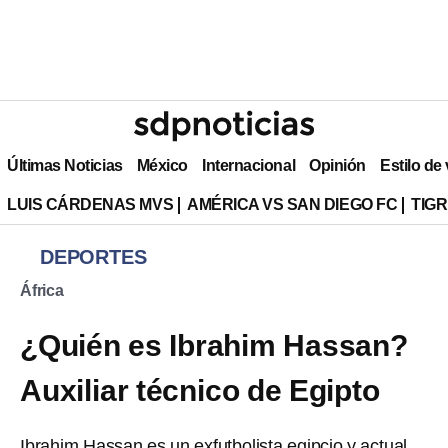
Últimas Noticias
México
Internacional
Opinión
Estilo de
LUIS CÁRDENAS MVS
AMÉRICA VS SAN DIEGO FC
TIG
DEPORTES
África
¿Quién es Ibrahim Hassan?
Auxiliar técnico de Egipto
Ibrahim Hassan es un exfutbolista egipcio y actual