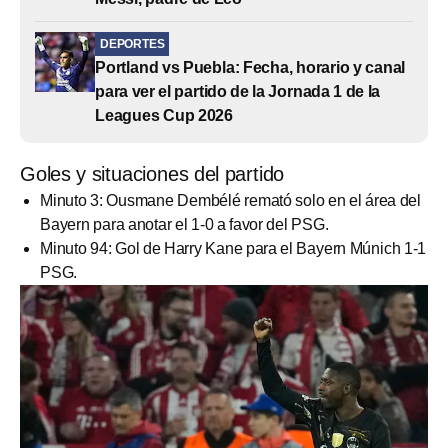
DEPORTES
Portland vs Puebla: Fecha, horario y canal
para ver el partido de la Jornada 1 de la
Leagues Cup 2026
Goles y situaciones del partido
Minuto 3: Ousmane Dembélé remató solo en el área del
Bayern para anotar el 1-0 a favor del PSG.
Minuto 94: Gol de Harry Kane para el Bayern Múnich 1-1
PSG.