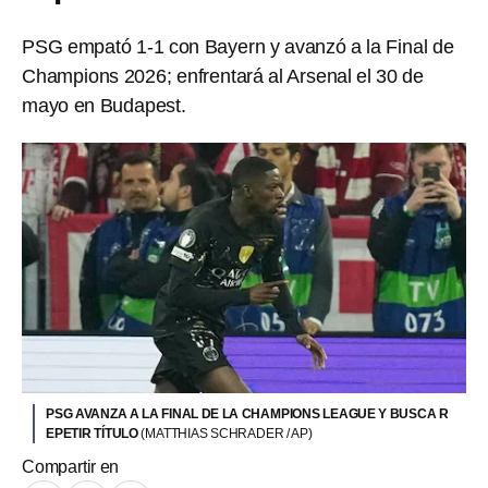
PSG empató 1-1 con Bayern y avanzó a la Final de
Champions 2026; enfrentará al Arsenal el 30 de
mayo en Budapest.
PSG AVANZA A LA FINAL DE LA CHAMPIONS LEAGUE Y BUSCA R
EPETIR TÍTULO
(MATTHIAS SCHRADER / AP)
Compartir en