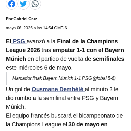
Por
Gabriel Cruz
mayo 06, 2026 a las 14:54 GMT-6
El
PSG
avanzó a la
Final de la Champions
League 2026
tras
empatar 1-1 con el Bayern
Múnich
en el partido de vuelta de
semifinales
este miércoles 6 de mayo.
Marcador final: Bayern Múnich 1-1 PSG (global 5-6)
Un gol de
Ousmane Dembélé
al minuto 3 le
dio rumbo a la semifinal entre PSG y Bayern
Múnich.
El equipo francés buscará el bicampeonato de
la Champions League el
30 de mayo en