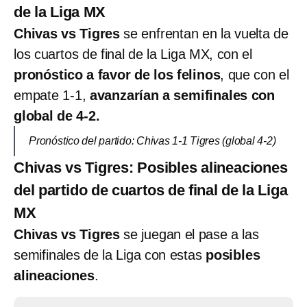
de la Liga MX
Chivas vs Tigres
se enfrentan en la vuelta de
los cuartos de final de la Liga MX, con el
pronóstico a favor de los felinos
, que con el
empate 1-1,
avanzarían a semifinales con
global de 4-2.
Pronóstico del partido: Chivas 1-1 Tigres (global 4-2)
Chivas vs Tigres: Posibles alineaciones
del partido de cuartos de final de la Liga
MX
Chivas vs Tigres
se juegan el pase a las
semifinales de la Liga con estas
posibles
alineaciones
.