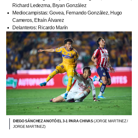
Richard Ledezma, Bryan González
Mediocampistas: Govea, Fernando González, Hugo
Cameros, Efraín Álvarez
Delanteros: Ricardo Marín
DIEGO SÁNCHEZ ANOTÓ EL 3-1 PARA CHIVAS
(JORGE MARTINEZ /
JORGE MARTINEZ)