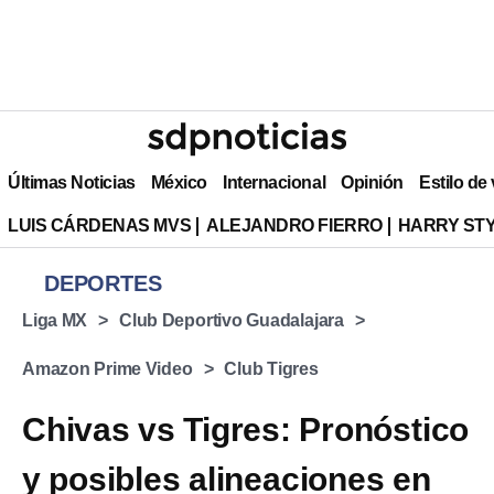
Últimas Noticias
México
Internacional
Opinión
Estilo de
LUIS CÁRDENAS MVS
ALEJANDRO FIERRO
HARRY ST
DEPORTES
Liga MX
Club Deportivo Guadalajara
Amazon Prime Video
Club Tigres
Chivas vs Tigres: Pronóstico
y posibles alineaciones en