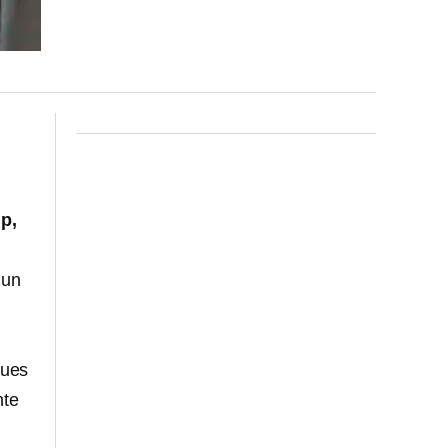
p,
 un
pues
nte