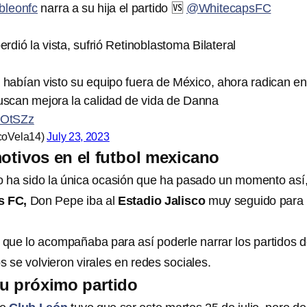
bleonfc
narra a su hija el partido 🆚
@WhitecapsFC
rdió la vista, sufrió Retinoblastoma Bilateral
habían visto su equipo fuera de México, ahora radican en
scan mejora la calidad de vida de Danna
FnOtSZz
oVela14)
July 23, 2023
tivos en el futbol mexicano
o ha sido la única ocasión que ha pasado un momento así
s FC,
Don Pepe iba al
Estadio Jalisco
muy seguido para
l que lo acompañaba para así poderle narrar los partidos 
s se volvieron virales en redes sociales.
u próximo partido