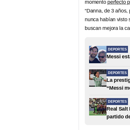
momento
perfecto p
“Danna, de 3 años, p
nunca habían visto 
buscan mejora la cal
DEPORTES
Messi est
DEPORTES
La presti
“Messi m
DEPORTES
Real Salt
partido d