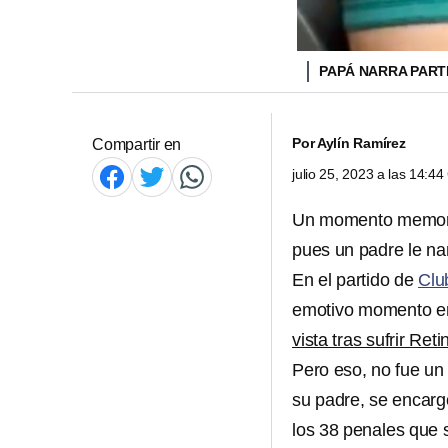
PAPÁ NARRA PARTI
Por
Aylín Ramírez
Compartir en
julio 25, 2023 a las 14:4
Un momento memorab
pues un padre le nar
En el partido de
Clu
emotivo momento en
vista tras sufrir Ret
Pero eso, no fue un
su padre, se encarg
los 38 penales que s