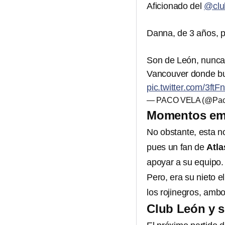
Aficionado del
@clu
Danna, de 3 años, pe
Son de León, nunca 
Vancouver donde bu
pic.twitter.com/3ft
— PACO VELA (@Pac
Momentos emo
No obstante, esta n
pues un fan de
Atla
apoyar a su equipo.
Pero, era su nieto e
los rojinegros, ambo
Club León y s