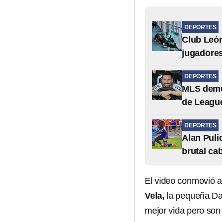
DEPORTES
Club León
jugadore
DEPORTES
MLS demue
de Leagu
DEPORTES
Alan Puli
brutal ca
El video conmovió a
Vela,
la pequeña Da
mejor vida pero son 