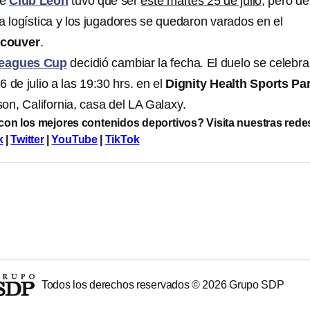
de
Club León
tuvo que ser
este martes 25 de julio,
pero de
 logística y los jugadores se quedaron varados en el
ncouver
.
eagues Cup
decidió cambiar la fecha. El duelo se celebra
 de julio a las 19:30 hrs. en el
Dignity Health Sports Pa
on, California, casa del LA Galaxy.
 con los mejores contenidos deportivos? Visita nuestras rede
k
|
Twitter
|
YouTube
|
TikTok
Todos los derechos reservados ©
2026
Grupo SDP