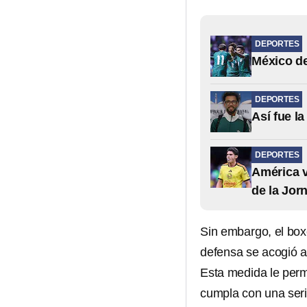
DEPORTES
México de
DEPORTES
Así fue l
DEPORTES
América v
de la Jor
Sin embargo, el box
defensa se acogió a
Esta medida le per
cumpla con una seri