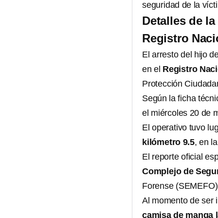
seguridad de la víct
Detalles de l
Registro Naci
El arresto del hijo
en el
Registro Nac
Protección Ciudada
Según la ficha técni
el miércoles 20 de 
El operativo tuvo lu
kilómetro 9.5
, en l
El reporte oficial e
Complejo de Segur
Forense (SEMEFO) y
Al momento de ser i
camisa de manga la