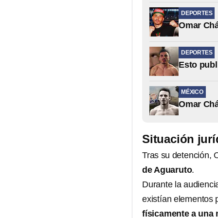
DEPORTES
Omar Cháv
DEPORTES
Esto publ
MÉXICO
Omar Cháv
Situación jur
Tras su detención, 
de Aguaruto
.
Durante la audienci
existían elementos
físicamente a una 