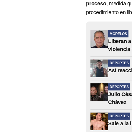
proceso
, medida qu
procedimiento en lib
MORELOS
Liberan a
violencia 
DEPORTES
Así reacc
DEPORTES
Julio Cés
Chávez
DEPORTES
Sale a la