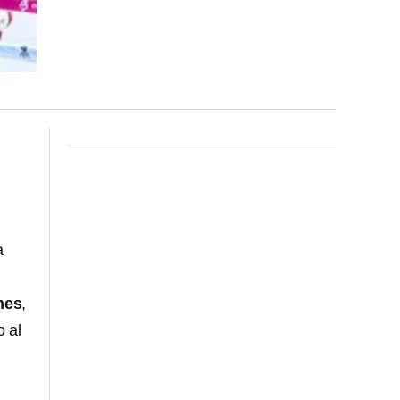
a
nes
,
o al