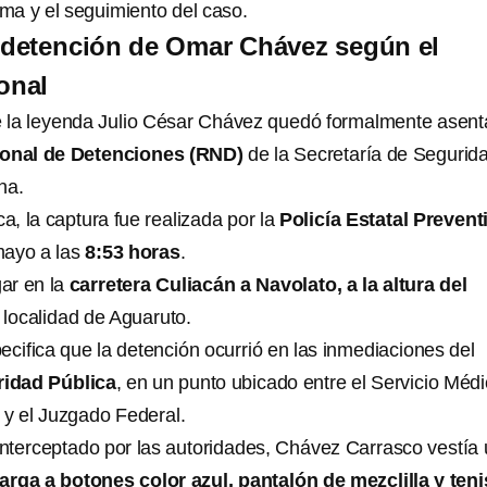
ima y el seguimiento del caso.
a detención de Omar Chávez según el
onal
 de la leyenda Julio César Chávez quedó formalmente asen
ional de Detenciones (RND)
de la Secretaría de Segurid
na.
ca, la captura fue realizada por la
Policía Estatal Prevent
mayo a las
8:53 horas
.
gar en la
carretera Culiacán a Navolato, a la altura del
a localidad de Aguaruto.
specifica que la detención ocurrió en las inmediaciones del
idad Pública
, en un punto ubicado entre el Servicio Méd
 el Juzgado Federal.
nterceptado por las autoridades, Chávez Carrasco vestía
rga a botones color azul, pantalón de mezclilla y teni