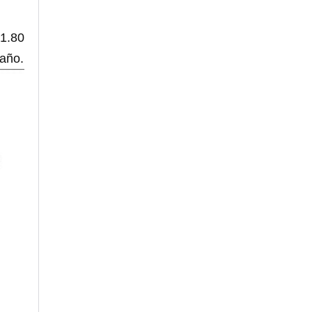
 1.80
taño.