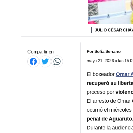
JULIO CÉSAR CHÁ
Por
Sofía Serrano
Compartir en
mayo 21, 2026 a las 15:
El boxeador
Omar A
recuperó su libert
proceso por
violenc
El arresto de Omar 
ocurrió el miércoles
penal de Aguaruto
Durante la audiencia