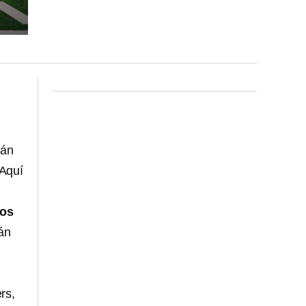
rán
 Aquí
los
án
rs,