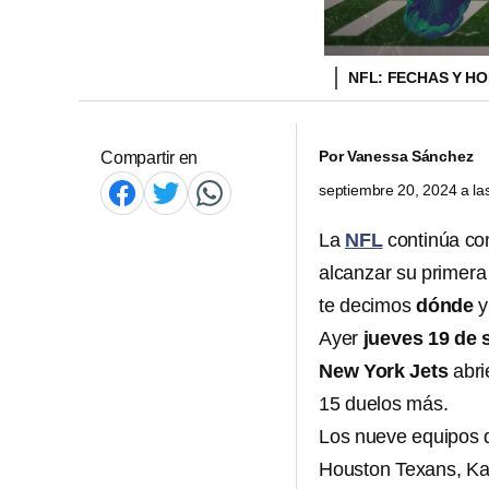
NFL: FECHAS Y H
Por
Vanessa Sánchez
Compartir en
septiembre 20, 2024 a l
La
NFL
continúa con
alcanzar su primera 
te decimos
dónde
y
Ayer
jueves 19 de 
New York Jets
abri
15 duelos más.
Los nueve equipos qu
Houston Texans, Kan