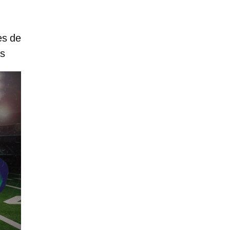
es de
as