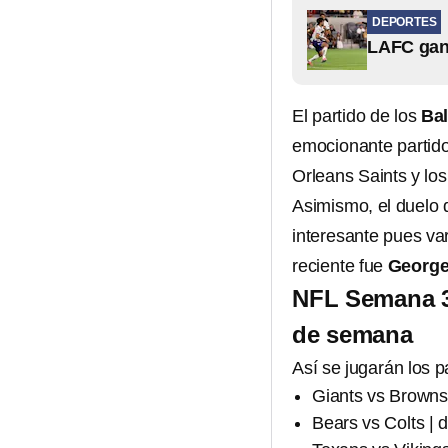
DEPORTES
LAFC gana
El partido de los
Ba
emocionante partido
Orleans Saints y lo
Asimismo, el duelo 
interesante pues var
reciente fue
George 
NFL Semana 3:
de semana
Así se jugarán los p
Giants vs Browns
Bears vs Colts |