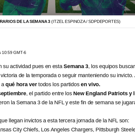
ORARIOS DE LA SEMANA 3
(ITZEL ESPINOZA / SDPDEPORTES)
as 10:59 GMT-6
 su actividad pues en esta
Semana 3
, los equipos busca
victoria de la temporada o seguir manteniendo su invicto.
 a
qué hora ver
todos los partidos
en vivo.
septiembre
, el partido entre los
New England Patriots y 
eron la Semana 3 de la NFL y este fin de semana se jugar
e llegan invictos a esta tercera jornada de la NFL son:
sas City Chiefs, Los Angeles Chargers, Pittsburgh Steele