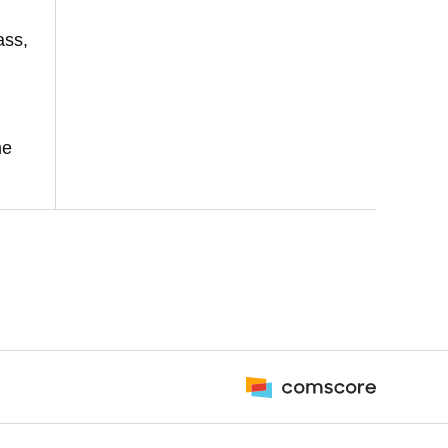
ass,
me