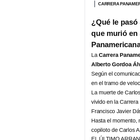
CARRERA PANAMER
¿Qué le pasó 
que murió en 
Panamerican
La
Carrera Paname
Alberto Gordoa Ál
Según el comunicado
en el tramo de velo
La muerte de Carlos
vivido en la Carrer
Francisco Javier Dá
Hasta el momento, 
copiloto de Carlos A
EL ÚLTIMO ARRA