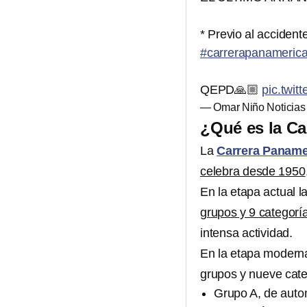
* Previo al accident
#carrerapanameric
QEPD🙏🏼
pic.twit
— Omar Niño Noticia
¿Qué es la C
La
Carrera Paname
celebra desde 1950
En la etapa actual 
grupos y 9 categorí
intensa actividad.
En la etapa moderna
grupos y nueve cate
Grupo A, de auto