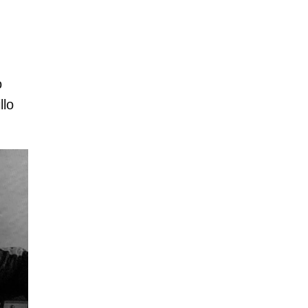
o
llo