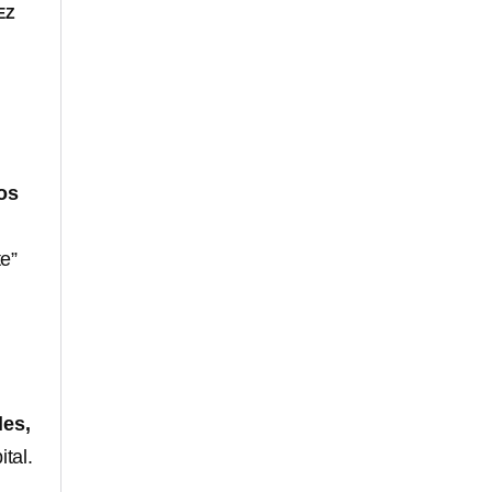
EZ
os
te”
les,
tal.