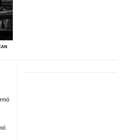
CAN
irmó
rmó