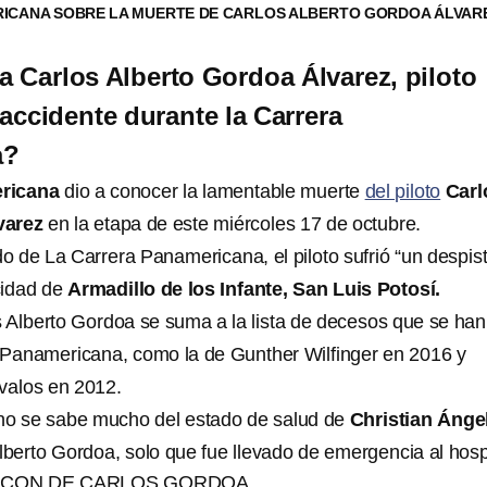
ICANA SOBRE LA MUERTE DE CARLOS ALBERTO GORDOA ÁLVAR
a Carlos Alberto Gordoa Álvarez, piloto
accidente durante la Carrera
a?
ricana
dio a conocer la lamentable muerte
del piloto
Carl
varez
en la etapa de este miércoles 17 de octubre.
 de La Carrera Panamericana, el piloto sufrió “un despis
cidad de
Armadillo de los Infante, San Luis Potosí.
 Alberto Gordoa se suma a la lista de decesos que se han
a Panamericana, como la de Gunther Wilfinger en 2016 y
valos en 2012.
no se sabe mucho del estado de salud de
Christian Ánge
lberto Gordoa, solo que fue llevado de emergencia al hospi
NCON DE CARLOS GORDOA