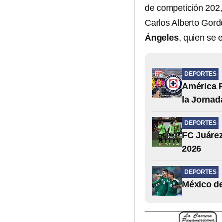
de competición 202,
Carlos Alberto Gord
Ángeles
, quien se 
DEPORTES
América F
la Jornad
DEPORTES
FC Juáre
2026
DEPORTES
México de