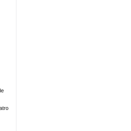
de
atro