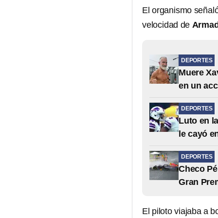
El organismo señaló 
velocidad de
Armadi
DEPORTES
Muere Xav
en un acc
DEPORTES
Luto en l
le cayó e
DEPORTES
Checo Pér
Gran Prem
El piloto viajaba a 