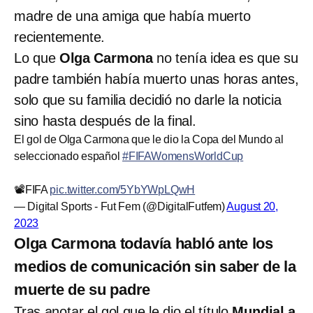
madre de una amiga que había muerto
recientemente.
Lo que
Olga Carmona
no tenía idea es que su
padre también había muerto unas horas antes,
solo que su familia decidió no darle la noticia
sino hasta después de la final.
El gol de Olga Carmona que le dio la Copa del Mundo al
seleccionado español
#FIFAWomensWorldCup
📽️FIFA
pic.twitter.com/5YbYWpLQwH
— Digital Sports - Fut Fem (@DigitalFutfem)
August 20,
2023
Olga Carmona todavía habló ante los
medios de comunicación sin saber de la
muerte de su padre
Tras anotar el gol que le dio el título
Mundial a