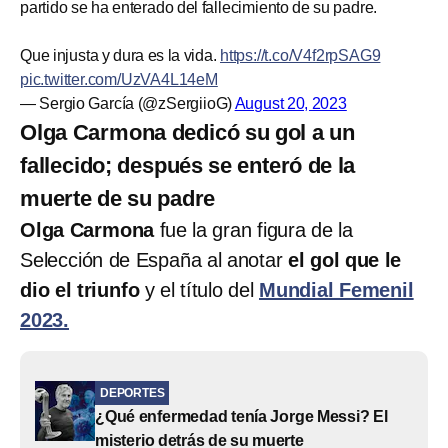
partido se ha enterado del fallecimiento de su padre.
Que injusta y dura es la vida.
https://t.co/V4f2rpSAG9
pic.twitter.com/UzVA4L14eM
— Sergio García (@zSergiioG)
August 20, 2023
Olga Carmona dedicó su gol a un
fallecido; después se enteró de la
muerte de su padre
Olga Carmona
fue la gran figura de la
Selección de España al anotar
el gol que le
dio el triunfo
y el título del
Mundial Femenil
2023.
DEPORTES
¿Qué enfermedad tenía Jorge Messi? El
misterio detrás de su muerte