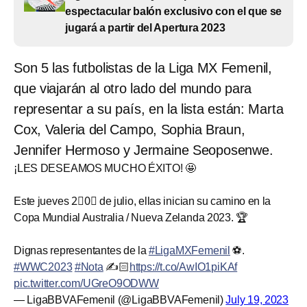
espectacular balón exclusivo con el que se
jugará a partir del Apertura 2023
Son 5 las futbolistas de la Liga MX Femenil,
que viajarán al otro lado del mundo para
representar a su país, en la lista están: Marta
Cox, Valeria del Campo, Sophia Braun,
Jennifer Hermoso y Jermaine Seoposenwe.
¡LES DESEAMOS MUCHO ÉXITO! 🤩
Este jueves 2⃣0⃣ de julio, ellas inician su camino en la
Copa Mundial Australia / Nueva Zelanda 2023. 🏆
Dignas representantes de la
#LigaMXFemenil
⚽️.
#WWC2023
#Nota
✍️🏻
https://t.co/AwIO1piKAf
pic.twitter.com/UGreO9ODWW
— LigaBBVAFemenil (@LigaBBVAFemenil)
July 19, 2023