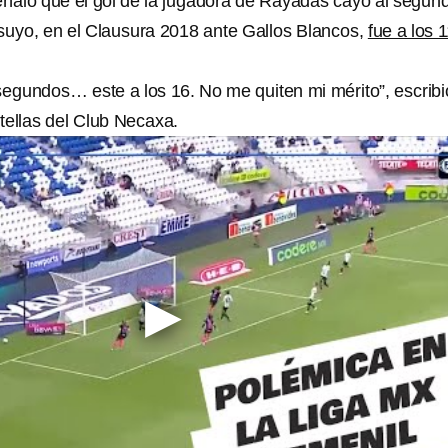
eñaló que el gol de la jugadora de Rayadas cayó al segun
 suyo, en el Clausura 2018 ante Gallos Blancos,
fue a los 
 segundos… este a los 16. No me quiten mi mérito”, escribi
tellas del Club Necaxa.