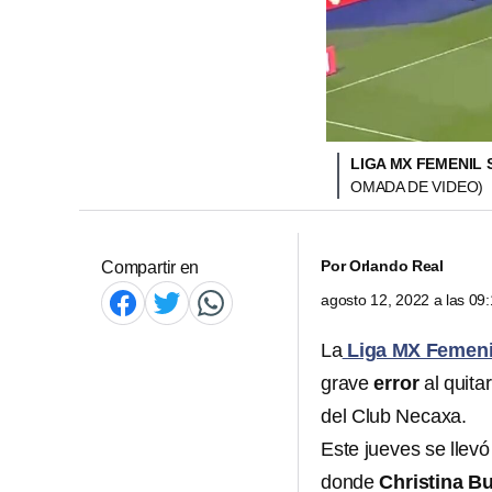
LIGA MX FEMENIL
OMADA DE VIDEO)
Por
Orlando Real
Compartir en
agosto 12, 2022 a las 0
La
Liga MX Femen
grave
error
al quita
del Club Necaxa.
Este jueves se llev
donde
Christina B