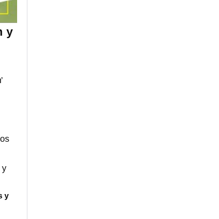
n y
’
los
 y
s y