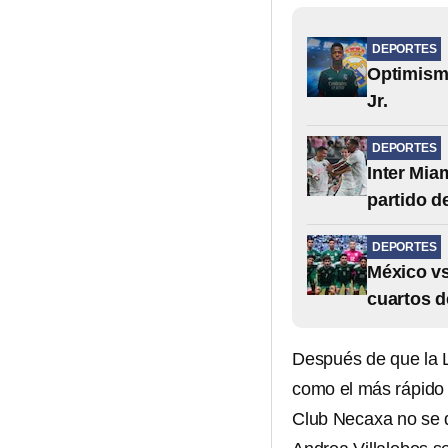
DEPORTES
Optimismo
Jr.
DEPORTES
Inter Mia
partido d
DEPORTES
México vs
cuartos d
Después de que la L
como el más rápido e
Club Necaxa no se 