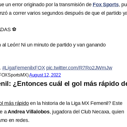
e un error originado por la transmisión de
Fox Sports
, p
zó a correr varios segundos después de que el partido y
ADAS ⚽
al León! Ni un minuto de partido y van ganando
.
#LigaFemenilxFOX
pic.twitter.com/R7Ro2JWmJw
FOXSportsMX)
August 12, 2022
il: ¿Entonces cuál el gol más rápido d
gol más rápido
en la historia de la Liga MX Femenil? Este
e a
Andrea Villalobos
, jugadora del Club Necaxa, quien
lamo en redes.