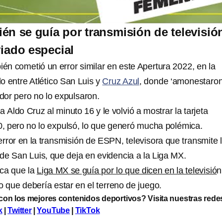
én se guía por transmisión de televisió
iado especial
én cometió un error similar en este Apertura 2022, en la
o entre Atlético San Luis y
Cruz Azul
, donde ‘amonestaron
dor pero no lo expulsaron.
 a
Aldo Cruz al minuto 16 y le volvió a mostrar la tarjeta
30, pero no lo expulsó, lo que generó mucha polémica.
rror en la transmisión de ESPN, televisora que transmite 
o de San Luis, que deja en evidencia a la Liga MX.
ica que la
Liga MX se guía por lo que dicen en la televisió
n
 que debería estar en el terreno de juego.
 con los mejores contenidos deportivos? Visita nuestras rede
k
|
Twitter
|
YouTube
|
TikTok