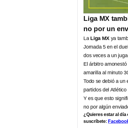
Liga MX tambi
no por un env
La
Liga MX
ya tambi
Jornada 5 en el duel
dos veces a un juga
El árbitro amonestó
amarilla al minuto 
Todo se debió a un e
partidos del Atlétic
Y es que esto signif
no por algún enviado
¿Quieres estar al día
suscríbete:
Faceboo