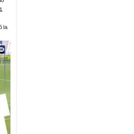
do
11
ó la