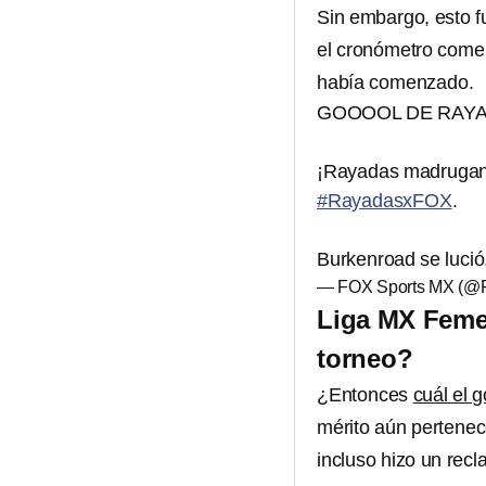
Sin embargo, esto fu
el cronómetro comen
había comenzado.
GOOOOL DE RAY
¡Rayadas madrugan 
#RayadasxFOX
.
Burkenroad se lució
— FOX Sports MX (@
Liga MX Femen
torneo?
¿Entonces
cuál el 
mérito aún pertenec
incluso hizo un rec