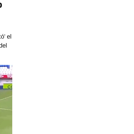
b
ó' el
del