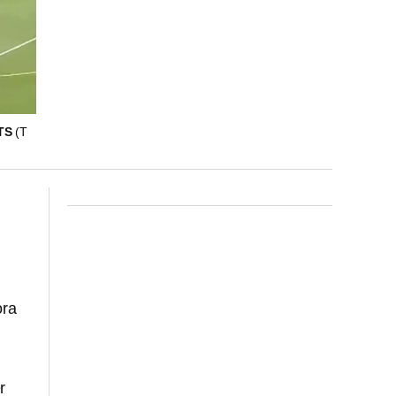
RTS
(T
ora
,
r