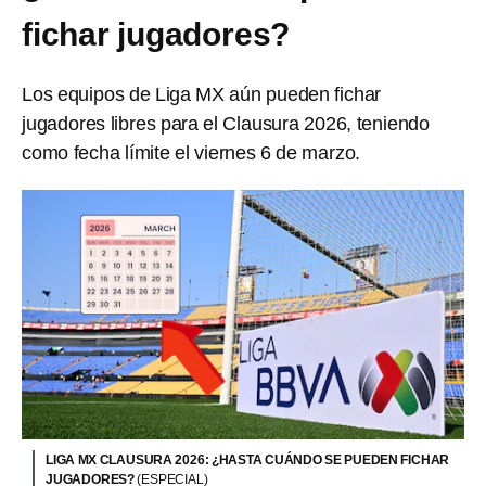
fichar jugadores?
Los equipos de Liga MX aún pueden fichar
jugadores libres para el Clausura 2026, teniendo
como fecha límite el viernes 6 de marzo.
LIGA MX CLAUSURA 2026: ¿HASTA CUÁNDO SE PUEDEN FICHAR
JUGADORES?
(ESPECIAL)