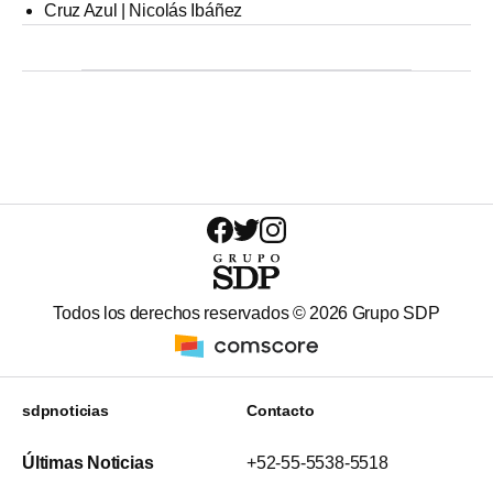
Cruz Azul | Nicolás Ibáñez
Todos los derechos reservados ©
2026
Grupo SDP
sdpnoticias
Contacto
Últimas Noticias
+52-55-5538-5518