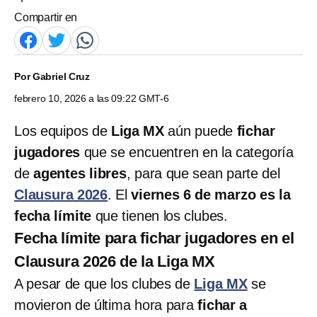
Compartir en
Por
Gabriel Cruz
febrero 10, 2026 a las 09:22 GMT-6
Los equipos de
Liga MX
aún puede
fichar
jugadores
que se encuentren en la categoría
de
agentes libres
, para que sean parte del
Clausura 2026
. El
viernes 6 de marzo es la
fecha límite
que tienen los clubes.
Fecha límite para fichar jugadores en el
Clausura 2026 de la Liga MX
A pesar de que los clubes de
Liga MX
se
movieron de última hora para
fichar a