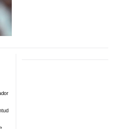
ador
ntud
e