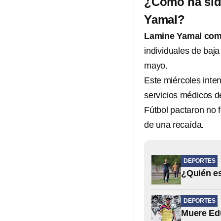
¿Cómo ha sido
Yamal?
Lamine Yamal come
individuales de baja
mayo.
Este miércoles inten
servicios médicos d
Fútbol pactaron no f
de una recaída.
DEPORTES
¿Quién es
DEPORTES
Muere Edú