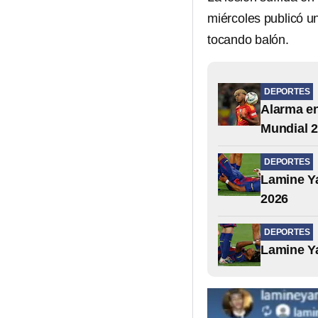
miércoles publicó u
tocando balón.
DEPORTES
Alarma en
Mundial 
DEPORTES
Lamine Ya
2026
DEPORTES
Lamine Ya