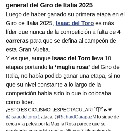
general del Giro de Italia 2025
Luego de haber ganado su primera etapa en el
Giro de Italia 2025,
Isaac del Toro
es más
líder que nunca de la competición a falta de
4
carreras
para que se defina al campeón de
esta Gran Vuelta.
Y es que, aunque
Isaac del Toro
lleva 10
etapas portando la
‘maglia rosa’
del Giro de
Italia, no había podido ganar una etapa, si no
que su nivel constante a lo largo de la
competición había sido lo que lo colocaba
como líder.
¡ESTO ES CICLISMO! ¡ESPECTACULAR! 🇮🇹🔥💗
@isaacdeltorox1
ataca,
@RichardCarapazM
lo sigue de
cerca y la pelea por la Maglia Rosa parece que se
mantendrá encendida por los últimos 7 kilómetros del