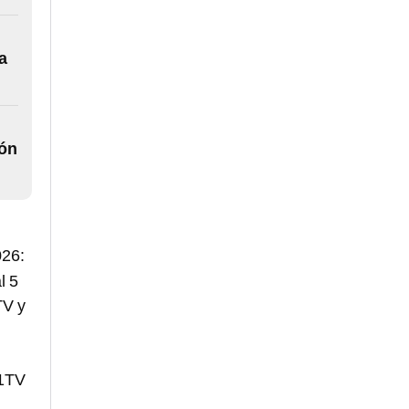
a
ión
026:
l 5
TV y
F1TV