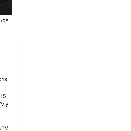
1
(RE
orts
l 5
TV y
F1TV