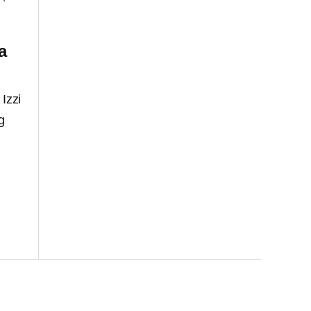
a
, Izzi
g