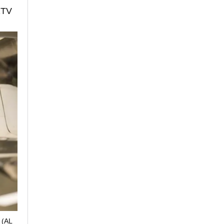
1TV
.
(AL