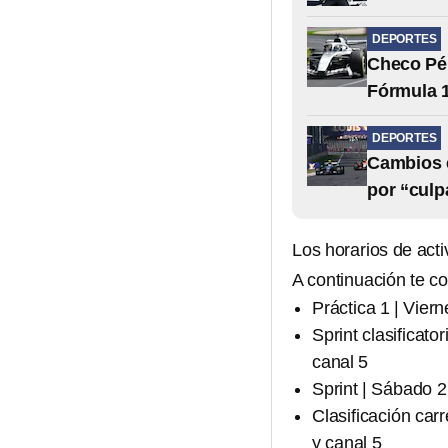
DEPORTES
Checo Pér
Fórmula 
DEPORTES
Cambios e
por “culp
Los horarios de acti
A continuación te c
Práctica 1 | Vier
Sprint clasificato
canal 5
Sprint | Sábado 2
Clasificación car
y canal 5