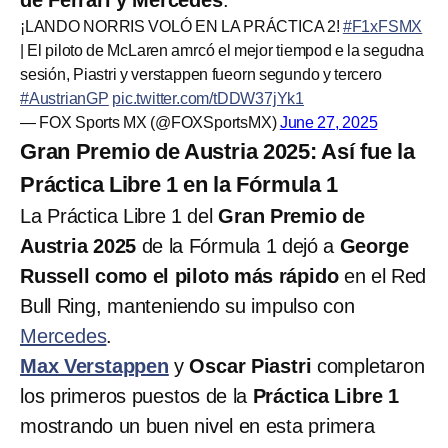
¡LANDO NORRIS VOLÓ EN LA PRÁCTICA 2!
#F1xFSMX
| El piloto de McLaren amrcó el mejor tiempod e la segudna
sesión, Piastri y verstappen fueorn segundo y tercero
#AustrianGP
pic.twitter.com/tDDW37jYk1
— FOX Sports MX (@FOXSportsMX)
June 27, 2025
Gran Premio de Austria 2025: Así fue la
Práctica Libre 1 en la Fórmula 1
La Práctica Libre 1 del
Gran Premio de
Austria 2025
de la Fórmula 1 dejó a
George
Russell como el piloto más rápido
en el Red
Bull Ring, manteniendo su impulso con
Mercedes
.
Max Verstappen
y
Oscar Piastri
completaron
los primeros puestos de la
Práctica Libre 1
mostrando un buen nivel en esta primera