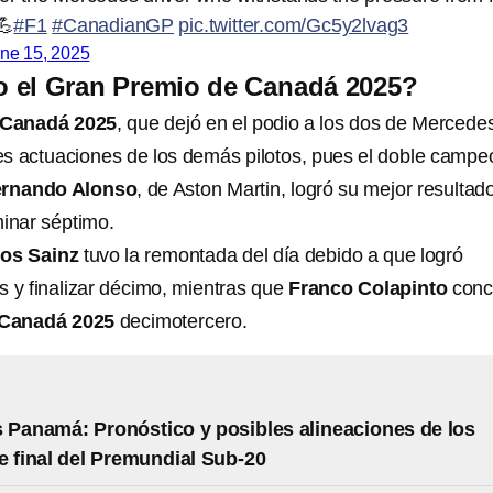
💪
#F1
#CanadianGP
pic.twitter.com/Gc5y2lvag3
ne 15, 2025
 el Gran Premio de Canadá 2025?
 Canadá 2025
, que dejó en el podio a los dos de Mercede
s actuaciones de los demás pilotos, pues el doble campe
rnando Alonso
, de Aston Martin, logró su mejor resultad
minar séptimo.
los Sainz
tuvo la remontada del día debido a que logró
s y finalizar décimo, mientras que
Franco Colapinto
conc
 Canadá 2025
decimotercero.
 Panamá: Pronóstico y posibles alineaciones de los
e final del Premundial Sub-20