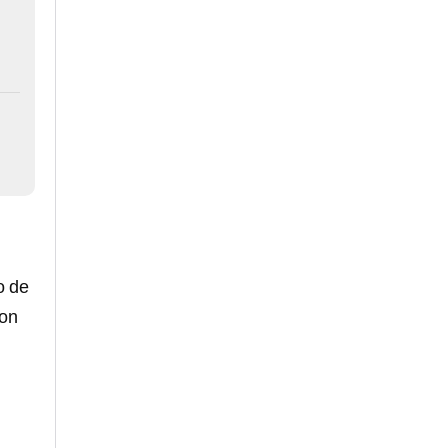
o de
on