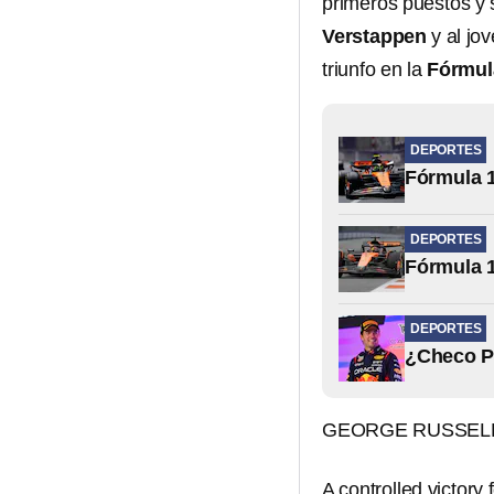
primeros puestos y
Verstappen
y al jo
triunfo en la
Fórmul
DEPORTES
⁠Fórmula 
DEPORTES
Fórmula 
DEPORTES
¿Checo Pé
GEORGE RUSSELL 
A controlled victor