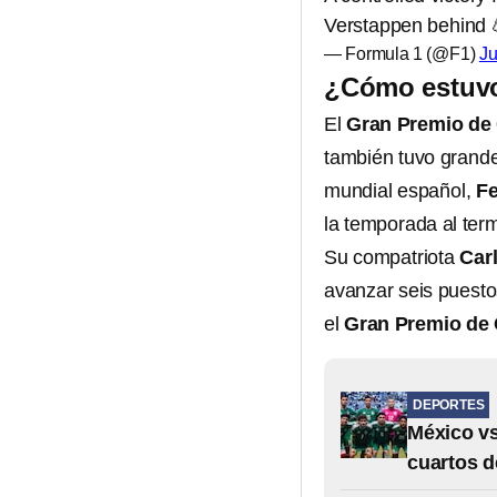
Verstappen behind 
— Formula 1 (@F1)
Ju
¿Cómo estuvo
El
Gran Premio de
también tuvo grande
mundial español,
Fe
la temporada al ter
Su compatriota
Car
avanzar seis puesto
el
Gran Premio de
DEPORTES
México vs
cuartos d