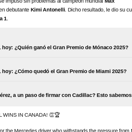
 se impuso sin problemas al campeón mundial
Max
ven debutante
Kimi Antonelli
. Dicho resultado, le dio su c
a 1
.
1 hoy: ¿Quién ganó el Gran Premio de Mónaco 2025?
1 hoy: ¿Cómo quedó el Gran Premio de Miami 2025?
rez, a un paso de firmar con Cadillac? Esto sabemos
WINS IN CANADA! 👏🏆
y for the Mercedes driver who withstands the pressure from