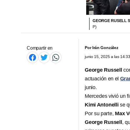
GEORGE RUSELL S
P)
Por
Irán González
Compartir en
junio 15, 2025 a las 14:
George Russell
con
actuación en el
Gra
junio.
Mercedes vivió un f
Kimi Antonelli
se q
Por su parte,
Max V
George Russell
, q