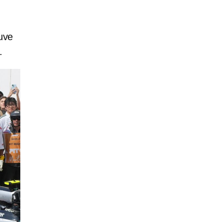
euve
.