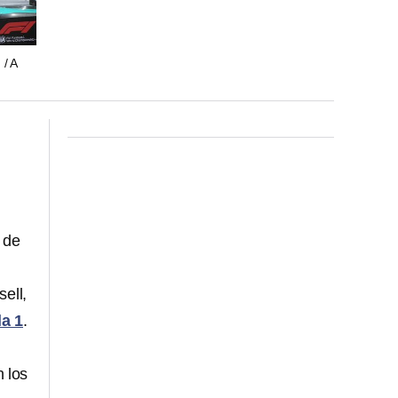
/ A
 de
ell,
a 1
.
n los