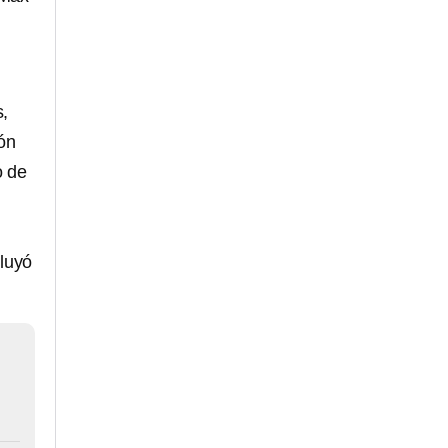
s,
ón
o de
luyó