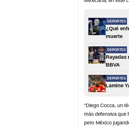
Mexicana, en este c
DEPORTES
¿Qué enfe
muerte
DEPORTES
Rayadas n
BBVA
DEPORTES
Lamine Ya
“Diego Cocca, un té
más defensiva que h
pero México jugando