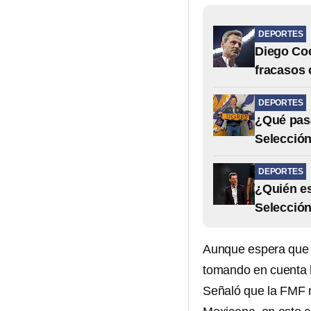
DEPORTES
Diego Coc
fracasos
DEPORTES
¿Qué pasa
Selecció
DEPORTES
¿Quién es
Selecció
Aunque espera qu
tomando en cuenta l
Señaló que la FMF n