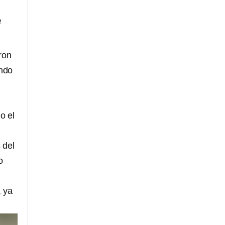
e
eron
endo
o el
 del
o
, ya