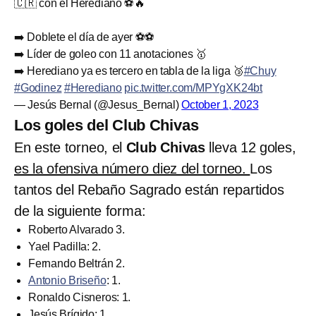
🇨🇷 con el Herediano ⚽️🔥
➡️ Doblete el día de ayer ⚽️⚽️
➡️ Líder de goleo con 11 anotaciones 🥇
➡️ Herediano ya es tercero en tabla de la liga 🥉
#Chuy
#Godinez
#Herediano
pic.twitter.com/MPYgXK24bt
— Jesús Bernal (@Jesus_Bernal)
October 1, 2023
Los goles del Club Chivas
En este torneo, el
Club Chivas
lleva 12 goles,
es la ofensiva número diez del torneo.
Los
tantos del Rebaño Sagrado están repartidos
de la siguiente forma:
Roberto Alvarado 3.
Yael Padilla: 2.
Fernando Beltrán 2.
Antonio Briseño
: 1.
Ronaldo Cisneros: 1.
Jesús Brígido: 1.