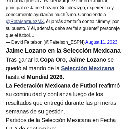
Yo habría puesto a Rafael Márquez como el auxiliar
principal de Jaime Lozano. Su liderazgo, experiencia y
conocimiento ayudarían muchísimo. Conociendo a
@RafaMarquezMX
, él jamás atentaría contra “Jimmy” por
su puesto. Y él, además, debe ser “el siguiente” personaje
que el futbol…
— David Faitelson (@Faitelson_ESPN)
August 11, 2023
Jaime Lozano en la Selección Mexicana
Tras ganar la
Copa Oro, Jaime Lozano
se
quedó al mando de la
Selección Mexicana
hasta el
Mundial 2026.
La
Federación Mexicana de Futbol
reafirmó
su continuidad y confianza luego de los
resultados que entregó durante las primeras
semanas de su gestión.
Partidos de la Selección Mexicana en Fecha
FIFA de septiembre: